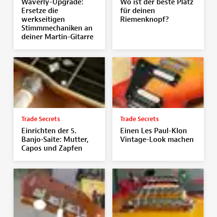
Waverly-Upgrade:
Wo ist der beste Platz
Ersetze die
für deinen
werkseitigen
Riemenknopf?
Stimmmechaniken an
deiner Martin-Gitarre
Trade Secrets
Trade Secrets
Einrichten der 5.
Einen Les Paul-Klon
Banjo-Saite: Mutter,
Vintage-Look machen
Capos und Zapfen