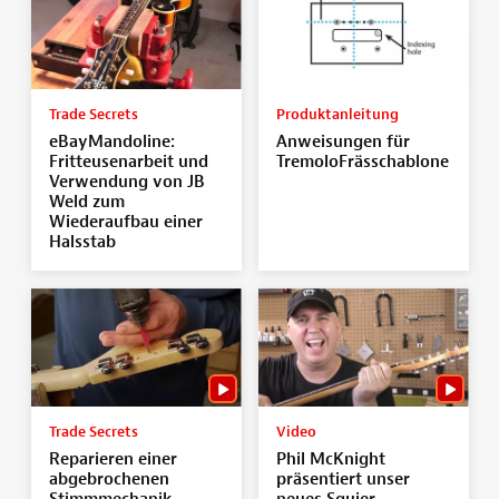
Trade Secrets
Produktanleitung
eBayMandoline:
Anweisungen für
Fritteusenarbeit und
TremoloFrässchablone
Verwendung von JB
Weld zum
Wiederaufbau einer
Halsstab
Trade Secrets
Video
Reparieren einer
Phil McKnight
abgebrochenen
präsentiert unser