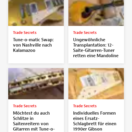
Trade Secrets
Trade Secrets
Tune-o-matic Swap:
Ungewöhnliche
von Nashville nach
Transplantation: 12-
Kalamazoo
Saite-Gitarren-Tuner
retten eine Mandoline
Trade Secrets
Trade Secrets
Möchtest du auch
Individuelles Formen
Schlitze in
eines Ersatz-
Saitenreitern von
Schlagbrett für einen
Gitarren mit Tune-o-
1990er Gibson