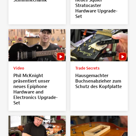
Stimmmechanik
neues Squier
Stratocaster
Hardware Upgrade-
Set
Video
Trade Secrets
Phil McKnight
Hausgemachter
präsentiert unser
Buchsenabzieher zum
neues Epiphone
Schutz des Kopfplatte
Hardware and
Electronics Upgrade-
Set