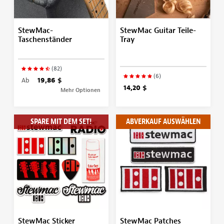
StewMac-
StewMac Guitar Teile-
Taschenständer
Tray
(82)
(6)
Ab
19,86 $
14,20 $
Mehr Optionen
SPARE MIT DEM SET!
ABVERKAUF AUSWÄHLEN
StewMac Sticker
StewMac Patches