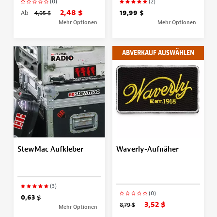
(0)
(2)
2,48 $
Ab
4,95 $
19,99 $
Mehr Optionen
Mehr Optionen
ABVERKAUF AUSWÄHLEN
StewMac Aufkleber
Waverly-Aufnäher
(3)
(0)
0,63 $
3,52 $
8,79 $
Mehr Optionen