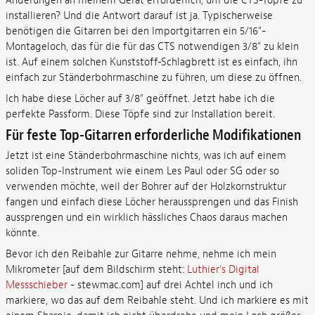
Änderungen an meinem Gerät erforderlich, um die CTS-Töpfe zu
installieren? Und die Antwort darauf ist ja. Typischerweise
benötigen die Gitarren bei den Importgitarren ein 5/16"-
Montageloch, das für die für das CTS notwendigen 3/8" zu klein
ist. Auf einem solchen Kunststoff-Schlagbrett ist es einfach, ihn
einfach zur Ständerbohrmaschine zu führen, um diese zu öffnen.
Ich habe diese Löcher auf 3/8" geöffnet. Jetzt habe ich die
perfekte Passform. Diese Töpfe sind zur Installation bereit.
Für feste Top-Gitarren erforderliche Modifikationen
Jetzt ist eine Ständerbohrmaschine nichts, was ich auf einem
soliden Top-Instrument wie einem Les Paul oder SG oder so
verwenden möchte, weil der Bohrer auf der Holzkornstruktur
fangen und einfach diese Löcher heraussprengen und das Finish
aussprengen und ein wirklich hässliches Chaos daraus machen
könnte.
Bevor ich den Reibahle zur Gitarre nehme, nehme ich mein
Mikrometer [auf dem Bildschirm steht:
Luthier's Digital
Messschieber
- stewmac.com] auf drei Achtel inch und ich
markiere, wo das auf dem Reibahle steht. Und ich markiere es mit