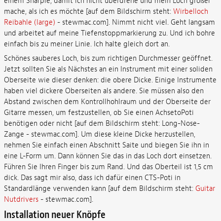
einem Sharpie, damit ich nicht überdrehe und mein Loch größer
mache, als ich es möchte [auf dem Bildschirm steht:
Wirbelloch
Reibahle (large)
- stewmac.com]. Nimmt nicht viel. Geht langsam
und arbeitet auf meine Tiefenstoppmarkierung zu. Und ich bohre
einfach bis zu meiner Linie. Ich halte gleich dort an.
Schönes sauberes Loch, bis zum richtigen Durchmesser geöffnet.
Jetzt sollten Sie als Nächstes an ein Instrument mit einer soliden
Oberseite wie dieser denken: die obere Dicke. Einige Instrumente
haben viel dickere Oberseiten als andere. Sie müssen also den
Abstand zwischen dem Kontrollhohlraum und der Oberseite der
Gitarre messen, um festzustellen, ob Sie einen AchsetoPoti
benötigen oder nicht [auf dem Bildschirm steht: Long-Nose-
Zange - stewmac.com]. Um diese kleine Dicke herzustellen,
nehmen Sie einfach einen Abschnitt Saite und biegen Sie ihn in
eine L-Form um. Dann können Sie das in das Loch dort einsetzen.
Führen Sie Ihren Finger bis zum Rand. Und das Oberteil ist 1,5 cm
dick. Das sagt mir also, dass ich dafür einen CTS-Poti in
Standardlänge verwenden kann [auf dem Bildschirm steht:
Guitar
Nutdrivers
- stewmac.com].
Installation neuer Knöpfe