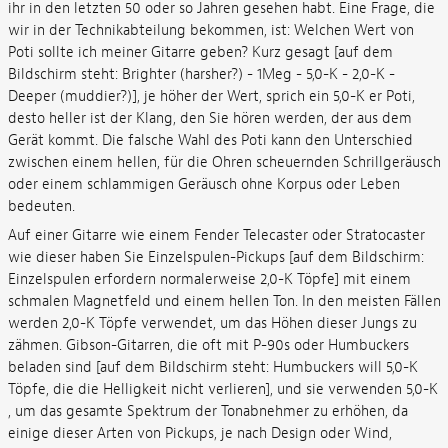
ihr in den letzten 50 oder so Jahren gesehen habt. Eine Frage, die
wir in der Technikabteilung bekommen, ist: Welchen Wert von
Poti sollte ich meiner Gitarre geben? Kurz gesagt [auf dem
Bildschirm steht: Brighter (harsher?) - 1Meg - 5,0-K - 2,0-K -
Deeper (muddier?)], je höher der Wert, sprich ein 5,0-K er Poti,
desto heller ist der Klang, den Sie hören werden, der aus dem
Gerät kommt. Die falsche Wahl des Poti kann den Unterschied
zwischen einem hellen, für die Ohren scheuernden Schrillgeräusch
oder einem schlammigen Geräusch ohne Korpus oder Leben
bedeuten.
Auf einer Gitarre wie einem Fender Telecaster oder Stratocaster
wie dieser haben Sie Einzelspulen-Pickups [auf dem Bildschirm:
Einzelspulen erfordern normalerweise 2,0-K Töpfe] mit einem
schmalen Magnetfeld und einem hellen Ton. In den meisten Fällen
werden 2,0-K Töpfe verwendet, um das Höhen dieser Jungs zu
zähmen. Gibson-Gitarren, die oft mit P-90s oder Humbuckers
beladen sind [auf dem Bildschirm steht: Humbuckers will 5,0-K
Töpfe, die die Helligkeit nicht verlieren], und sie verwenden 5,0-K
, um das gesamte Spektrum der Tonabnehmer zu erhöhen, da
einige dieser Arten von Pickups, je nach Design oder Wind,