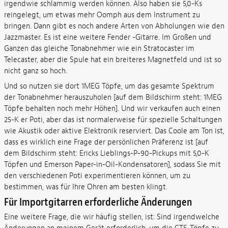
irgendwie schlammig werden können. Also haben sie 5,0-Ks
reingelegt, um etwas mehr Oomph aus dem Instrument zu
bringen. Dann gibt es noch andere Arten von Abholungen wie den
Jazzmaster. Es ist eine weitere Fender -Gitarre. Im Großen und
Ganzen das gleiche Tonabnehmer wie ein Stratocaster im
Telecaster, aber die Spule hat ein breiteres Magnetfeld und ist so
nicht ganz so hoch.
Und so nutzen sie dort 1MEG Töpfe, um das gesamte Spektrum
der Tonabnehmer herauszuholen [auf dem Bildschirm steht: 1MEG
Töpfe behalten noch mehr Höhen]. Und wir verkaufen auch einen
25-K er Poti, aber das ist normalerweise für spezielle Schaltungen
wie Akustik oder aktive Elektronik reserviert. Das Coole am Ton ist,
dass es wirklich eine Frage der persönlichen Präferenz ist [auf
dem Bildschirm steht: Ericks Lieblings-P-90-Pickups mit 5,0-K
Töpfen und Emerson Paper-in-Oil-Kondensatoren], sodass Sie mit
den verschiedenen Poti experimentieren können, um zu
bestimmen, was für Ihre Ohren am besten klingt.
Für Importgitarren erforderliche Änderungen
Eine weitere Frage, die wir häufig stellen, ist: Sind irgendwelche