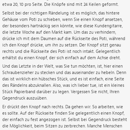
etwa 20, 10 pro Seite. Die Knöpfe sind mit 24 Keilen geformt.
Selbst bei der richtigen Rändelung ist es möglich, das hintere
Gehäuse vom Poti zu schieben, wenn Sie einen Knopf ansetzen,
der besonders hartnäckig sein könnte, wie diese Kundengitarre,
die letzte Woche auf den Markt kam. Um das zu verhindern,
drücke ich mit dem Daumen auf die Rückseite des Poti, während
ich den Knopf drücke, um ihn zu setzen. Der Knopf sitzt genau
rechts und die Rückseite des Poti ist noch intakt. Gelegentlich
erhältst du einen Knopf, der sich einfach auf dem Achse dreht.
Und das Letzte in der Welt, was Sie tun möchten, ist, hier einen
Schraubenzieher zu stecken und das auseinander zu hebeln. Denn
das ist wirklich ein hübsches Stück, und es ist einfach, eine Seite
des Rändelns abzuknallen. Also, was ich lieber tue, ist ein kleines
Stück Papierband darüber zu legen. Vergessen Sie nicht, Ihren
Gegendruck auszuüben.
Er drückt den Knopf nach rechts. Da gehen wir. So arbeiten, wie
es sollte. Auf der Rückseite finden Sie gelegentlich einen Knopf,
der einfach zu fest angezogen ist. Selbst bei Gegendruck besteht
die Möglichkeit, beim Sitzen zu zerbrechen. Manche Menschen