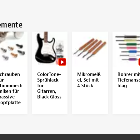
lemente
chrauben
ColorTone-
Mikromeiß
Bohrer mi
ür
Sprühlack
el, Set mit
Tiefenans
timmmech
für
4 Stück
hlag
niken für
Gitarren,
assive
Black Gloss
opfplatte