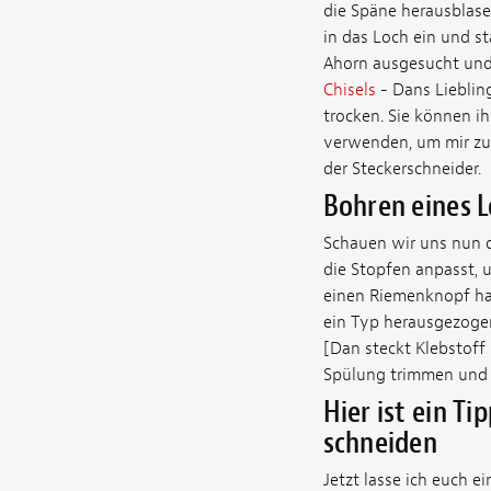
die Späne herausblasen
in das Loch ein und s
Ahorn ausgesucht und 
Chisels
- Dans Lieblin
trocken. Sie können i
verwenden, um mir zu 
der Steckerschneider.
Bohren eines L
Schauen wir uns nun de
die Stopfen anpasst, 
einen Riemenknopf han
ein Typ herausgezogen
[Dan steckt Klebstoff
Spülung trimmen und 
Hier ist ein T
schneiden
Jetzt lasse ich euch e