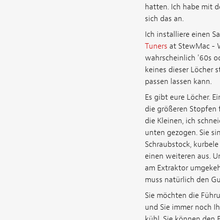
hatten. Ich habe mit d
sich das an.
Ich installiere einen 
Tuners
at StewMac - W
wahrscheinlich '60s od
keines dieser Löcher s
passen lassen kann.
Es gibt eure Löcher. 
die größeren Stopfen f
die Kleinen, ich schne
unten gezogen. Sie sin
Schraubstock, kurbele
einen weiteren aus. U
am Extraktor umgekehr
muss natürlich den Gu
Sie möchten die Führu
und Sie immer noch Ih
kühl. Sie können den 