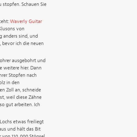
u stopfen. Schauen Sie
teht:
Waverly Guitar
 Klusons von
g anders sind, und
, bevor ich die neuen
Bohrer ausgebohrt und
e weitere hier. Dann
ohrer Stopfen nach
olz in den
en Zoll an, schneide
st, weil diese Zähne
o gut arbeiten. Ich
ochs etwas freiliegt
us und hält das Bit
 von 110 .000 Stöpsel