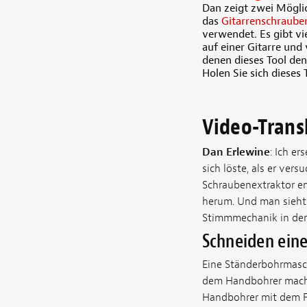
Dan zeigt zwei Möglic
das
Gitarrenschraube
verwendet. Es gibt vi
auf einer Gitarre und 
denen dieses Tool den
Holen Sie sich dieses 
Video-Trans
Dan Erlewine
: Ich e
sich löste, als er ver
Schraubenextraktor en
herum. Und man sieht 
Stimmmechanik in der 
Schneiden ein
Eine Ständerbohrmasch
dem Handbohrer machen
Handbohrer mit dem Fr