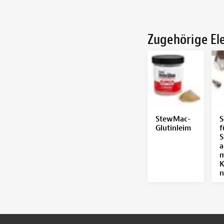
Zugehörige E
StewMac-
S
Glutinleim
f
S
a
m
K
n