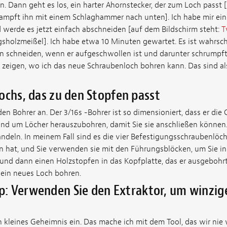
. Dann geht es los, ein harter Ahornstecker, der zum Loch passt 
tampft ihn mit einem Schlaghammer nach unten]. Ich habe mir ein 
werde es jetzt einfach abschneiden [auf dem Bildschirm steht:
T
gsholzmeißel]. Ich habe etwa 10 Minuten gewartet. Es ist wahrsch
hn schneiden, wenn er aufgeschwollen ist und darunter schrumpft
zeigen, wo ich das neue Schraubenloch bohren kann. Das sind al
ochs, das zu den Stopfen passt
n Bohrer an. Der 3/16s -Bohrer ist so dimensioniert, dass er die
und um Löcher herauszubohren, damit Sie sie anschließen können
deln. In meinem Fall sind es die vier Befestigungsschraubenlöche
 hat, und Sie verwenden sie mit den Führungsblöcken, um Sie in 
 und dann einen Holzstopfen in das Kopfplatte, das er ausgebohrt
ein neues Loch bohren.
ipp: Verwenden Sie den Extraktor, um winzig
in kleines Geheimnis ein. Das mache ich mit dem Tool, das wir nie 