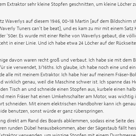
em Extraktor sehr kleine Stopfen geschnitten, um kleine Löcher z
Satz Waverlys auf diesem 1946, 00-18 Martin [auf dem Bildschirm s
averly Tuners can't be beat], und es kam zu mir mit einem Satz
er '50er. Es wurde mit einer Reihe von Waverlys gebaut, die völli
teht in einer Linie. Und ich habe etwa 24 Löcher auf der Rückseite
Einige davon waren recht groß und verbaut. Ich habe sie mit dem 
ür sie verwendet, 3/16ths. Ich glaube, ich habe noch eine und ein
ide alle mit meinem Extraktor. Ich habe hier auf meinem Fräser-B
d wirklich genau, weil die Maschine schwer ist. Ich spanne das H
 den Tisch an und schneide einen Stopfen aus, kurbele einen halb
nd mein Fräser hat einen Umkehrschalter am Motor, was wichtig i
t schneiden. Mit einem elektrischen Handbohrer kann ich genaus
ide benutzen, sonst würde er ganz rüberspringen.
ng direkt am Rand des Boards abklemmen, sodass eine Seite des L
ren runden Dübel herausbekommen, aber der Sägestaub fällt hera
Extraktor verwenden, um winzige Stopfen mit einem Durchmesser