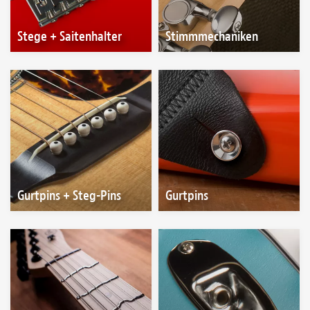
Stege + Saitenhalter
Stimmmechaniken
Gurtpins + Steg-Pins
Gurtpins