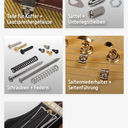
Teile für Koffer +
Sättel +
Lautsprechergehäuse
Unterlegscheiben
Saitenniederhalter +
Schrauben + Federn
Seitenführung