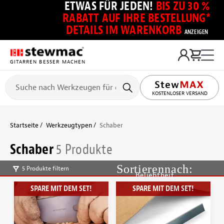
ETWAS FÜR JEDEN!
BIS ZU 30 %
RABATT AUF IHRE BESTELLUNG*
DETAILS IM WARENKORB
ANZEIGEN
GITARREN BESSER MACHEN
KOSTENLOSER VERSAND
Startseite
Werkzeugtypen
Schaber
Schaber
5 Produkte
5 Produkte filtern
Beliebtheit
SPARE MIT DEM SET!
SPARE MIT DEM SET!