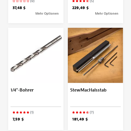
(0)
(5)
37,48 $
229,49 $
Mehr Optionen
Mehr Optionen
1/4"-Bohrer
StewMacHalsstab
(1)
(7)
7,59 $
181,49 $