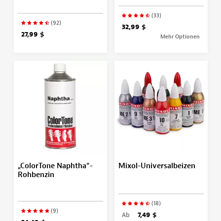
(33)
(92)
32,99 $
27,99 $
Mehr Optionen
„ColorTone Naphtha“-
Mixol-Universalbeizen
Rohbenzin
(18)
(9)
Ab
7,49 $