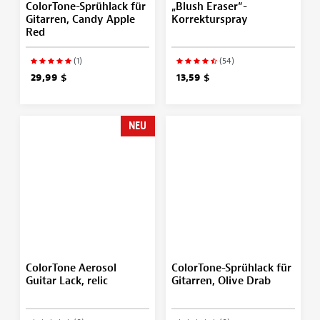
ColorTone-Sprühlack für
„Blush Eraser“-
Gitarren, Candy Apple
Korrekturspray
Red
(1)
(54)
29,99 $
13,59 $
NEU
ColorTone Aerosol
ColorTone-Sprühlack für
Guitar Lack, relic
Gitarren, Olive Drab