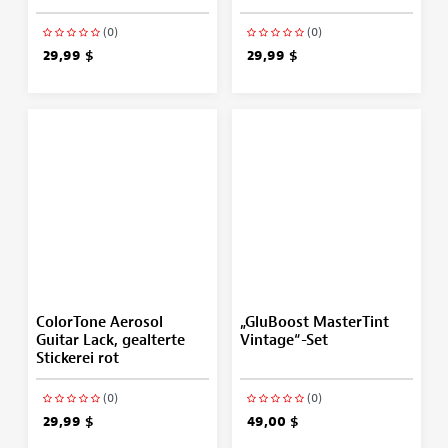
(0)
(0)
29,99 $
29,99 $
ColorTone Aerosol
„GluBoost MasterTint
Guitar Lack, gealterte
Vintage“-Set
Stickerei rot
(0)
(0)
29,99 $
49,00 $