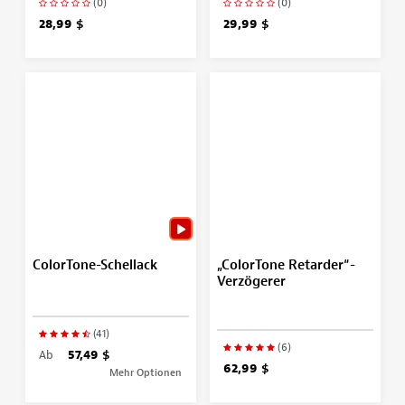
(0)
(0)
28,99 $
29,99 $
ColorTone-Schellack
„ColorTone Retarder“-
Verzögerer
(41)
(6)
Ab
57,49 $
62,99 $
Mehr Optionen