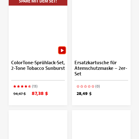
SPARE MIT DEM SET!
ColorTone-Sprühlack-Set,
Ersatzkartusche für
2-Tone Tobacco Sunburst
Atemschutzmaske – 2er-
Set
(13)
(0)
87,38 $
94,47 $
28,49 $