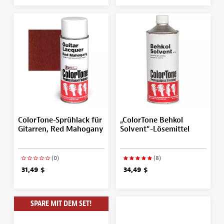
ColorTone-Sprühlack für
„ColorTone Behkol
Gitarren, Red Mahogany
Solvent“-Lösemittel
(0)
(8)
31,49 $
34,49 $
SPARE MIT DEM SET!