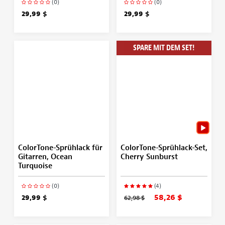
(0)
(0)
29,99 $
29,99 $
SPARE MIT DEM SET!
ColorTone-Sprühlack für
ColorTone-Sprühlack-Set,
Gitarren, Ocean
Cherry Sunburst
Turquoise
(0)
(4)
58,26 $
29,99 $
62,98 $