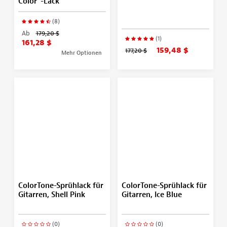
Color“-Lack
(8)
Ab
179,20 $
(1)
161,28 $
159,48 $
177,20 $
Mehr Optionen
ColorTone-Sprühlack für
ColorTone-Sprühlack für
Gitarren, Shell Pink
Gitarren, Ice Blue
(0)
(0)