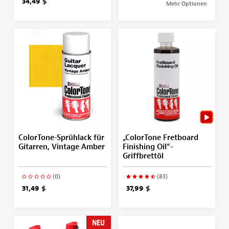
34,49 $
Mehr Optionen
ColorTone-Sprühlack für
„ColorTone Fretboard
Gitarren, Vintage Amber
Finishing Oil“-
Griffbrettöl
(0)
(83)
31,49 $
37,99 $
NEU