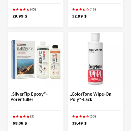
(45)
(46)
29,99 $
52,99 $
„SilverTip Epoxy“-
„ColorTone Wipe-On
Porenfüller
Poly“-Lack
(3)
(50)
68,36 $
39,49 $