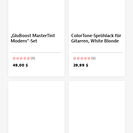
„GluBoost MasterTint
ColorTone-Sprühlack für
Modern“-Set
Gitarren, White Blonde
(0)
(0)
49,00 $
29,99 $