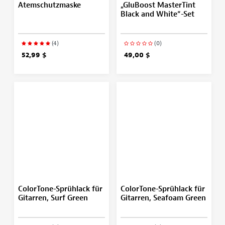
Atemschutzmaske
„GluBoost MasterTint
Black and White“-Set
(4)
(0)
52,99 $
49,00 $
ColorTone-Sprühlack für
ColorTone-Sprühlack für
Gitarren, Surf Green
Gitarren, Seafoam Green