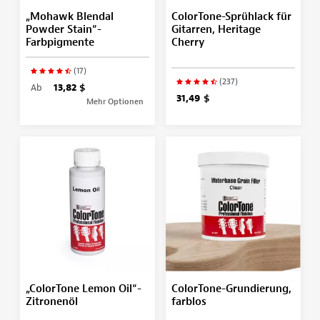
„Mohawk Blendal
ColorTone-Sprühlack für
Powder Stain“-
Gitarren, Heritage
Farbpigmente
Cherry
(17)
(237)
Ab
13,82 $
31,49 $
Mehr Optionen
„ColorTone Lemon Oil“-
ColorTone-Grundierung,
Zitronenöl
farblos