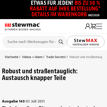
ETWAS FÜR JEDEN!
BIS ZU 30 %
RABATT AUF IHRE BESTELLUNG*
DETAILS IM WARENKORB
ANZEIGEN
GITARREN BESSER MACHEN
KOSTENLOSER VERSAND
Startseite
Videos + Ideen
Trade Secrets!
Robust und straßentauglich
Robust und straßentauglich:
Austausch knapper Teile
Ausgabe 143
07. Juli 2011