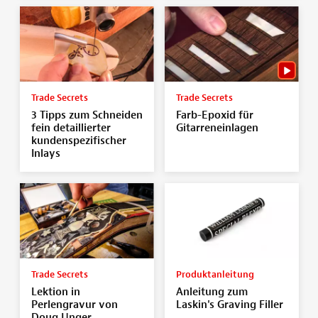
Trade Secrets
Trade Secrets
3 Tipps zum Schneiden
Farb-Epoxid für
fein detaillierter
Gitarreneinlagen
kundenspezifischer
Inlays
Trade Secrets
Produktanleitung
Lektion in
Anleitung zum
Perlengravur von
Laskin's Graving Filler
Doug Unger