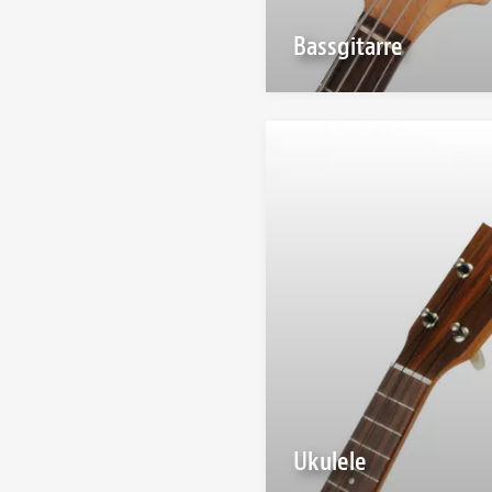
Bassgitarre
Ukulele