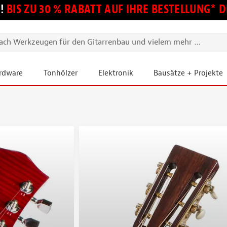
!
BIS ZU 30 % RABATT AUF IHRE BESTELLUNG*
ardware
Tonhölzer
Elektronik
Bausätze + Projekte