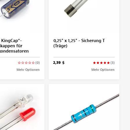
 KingCap“-
0,25" x 1,25" - Sicherung T
kappen für
(Träge)
tkondensatoren
2,39 $
(0)
(3)
Mehr Optionen
Mehr Optionen