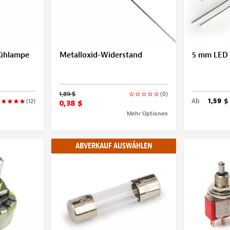
Glühlampe
Metalloxid-Widerstand
5 mm LED
1,89 $
(0)
Ab
1,59 $
(12)
0,38 $
Mehr Optionen
ABVERKAUF AUSWÄHLEN