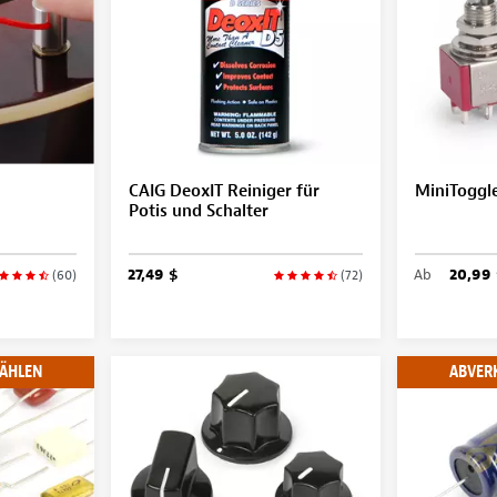
CAIG DeoxIT Reiniger für
MiniToggl
Potis und Schalter
27,49 $
Ab
20,99 
(60)
(72)
ÄHLEN
ABVER