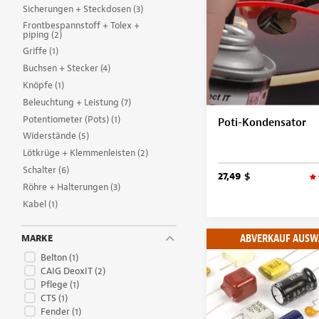
Sicherungen + Steckdosen
(3)
Frontbespannstoff + Tolex +
piping
(2)
Griffe
(1)
Buchsen + Stecker
(4)
Knöpfe
(1)
Beleuchtung + Leistung
(7)
Potentiometer (Pots)
(1)
Poti-Kondensator
Widerstände
(5)
Lötkrüge + Klemmenleisten
(2)
Schalter
(6)
27,49 $
Röhre + Halterungen
(3)
Kabel
(1)
ABVERKAUF AUSW
MARKE
Belton
(1)
CAIG DeoxIT
(2)
Pflege
(1)
CTS
(1)
Fender
(1)