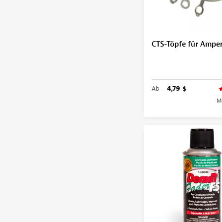
CTS-Töpfe für Ampe
Ab
4,79 $
M