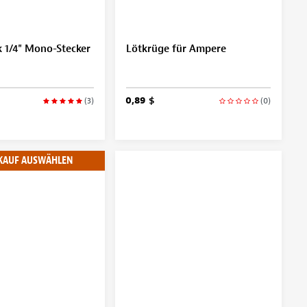
 1/4" Mono-Stecker
Lötkrüge für Ampere
0,89 $
(3)
(0)
KAUF AUSWÄHLEN