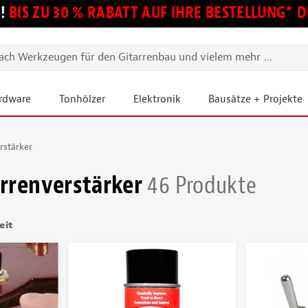
!
BIS ZU 30 % RABATT AUF IHRE BESTELLUNG*
ardware
Tonhölzer
Elektronik
Bausätze + Projekte
rstärker
arrenverstärker
46 Produkte
eit