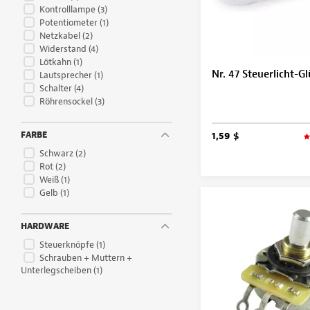
Kontrolllampe
(3)
Potentiometer
(1)
Netzkabel
(2)
Widerstand
(4)
Lötkahn
(1)
Nr. 47 Steuerlicht-
Lautsprecher
(1)
Schalter
(4)
Röhrensockel
(3)
FARBE
1,59 $
Schwarz
(2)
Rot
(2)
Weiß
(1)
Gelb
(1)
HARDWARE
Steuerknöpfe
(1)
Schrauben + Muttern +
Unterlegscheiben
(1)