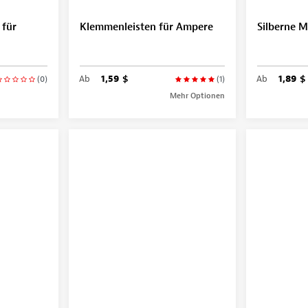
 für
Klemmenleisten für Ampere
Silberne 
Ab
1,59 $
Ab
1,89 $
(0)
(1)
Mehr Optionen