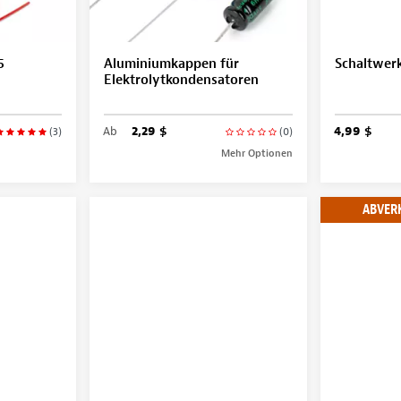
5
Aluminiumkappen für
Schaltwerk
Elektrolytkondensatoren
Ab
2,29 $
4,99 $
(3)
(0)
Mehr Optionen
ABVER