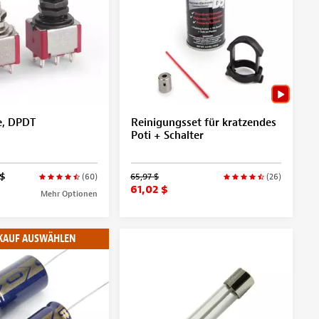
e, DPDT
Reinigungsset für kratzendes
Poti + Schalter
$
65,97 $
(60)
(26)
61,02 $
Mehr Optionen
KAUF AUSWÄHLEN