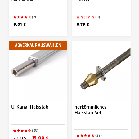
(20)
(0)
9,01 $
6,79 $
ABVERKAUF AUSWÄHLEN
U-Kanal Halsstab
herkömmliches
Halsstab-Set
(53)
(29)
15,00 $
29,99 $