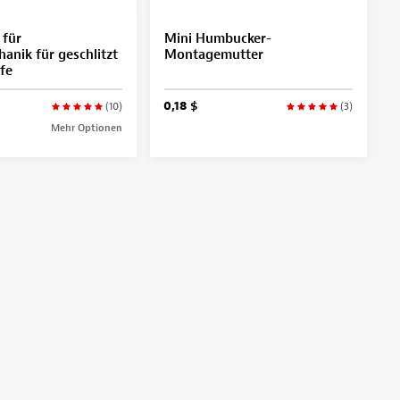
 für
Mini Humbucker-
nik für geschlitzt
Montagemutter
fe
0,18 $
(10)
(3)
Mehr Optionen