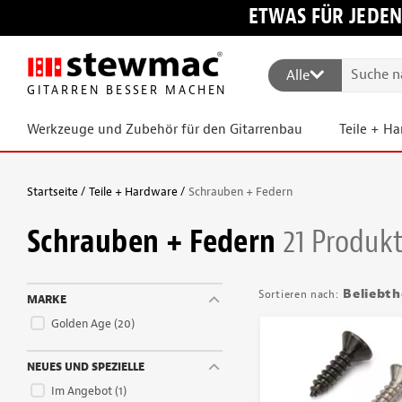
ETWAS FÜR JEDEN
Alle
GITARREN BESSER MACHEN
Werkzeuge und Zubehör für den Gitarrenbau
Teile + H
Startseite
Teile + Hardware
Schrauben + Federn
Schrauben + Federn
21 Produk
Beliebth
MARKE
Golden Age
(20)
NEUES UND SPEZIELLE
Im Angebot
(1)