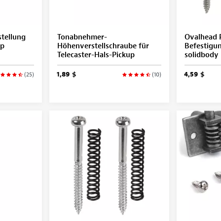
tellung
Tonabnehmer-
Ovalhead 
up
Höhenverstellschraube für
Befestigu
Telecaster-Hals-Pickup
solidbody
1,89 $
4,59 $
(25)
(10)