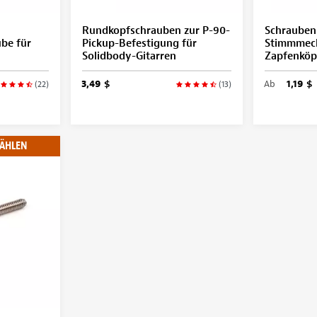
Rundkopfschrauben zur P-90-
Schrauben
be für
Pickup-Befestigung für
Stimmmecha
Solidbody-Gitarren
Zapfenköp
3,49 $
Ab
1,19 $
(22)
(13)
ÄHLEN