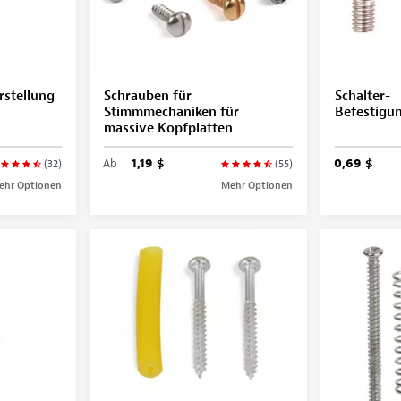
rstellung
Schrauben für
Schalter-
Stimmmechaniken für
Befestigu
massive Kopfplatten
Ab
1,19 $
0,69 $
(32)
(55)
ehr Optionen
Mehr Optionen