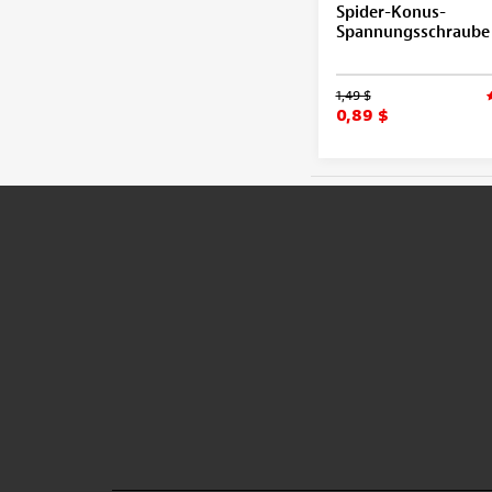
Spider-Konus-
Spannungsschraube
1,49 $
0,89 $