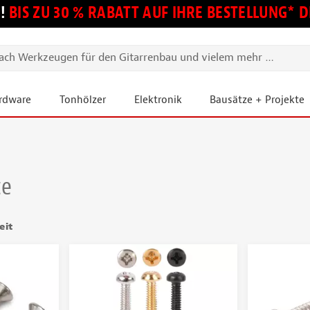
!
BIS ZU 30 % RABATT AUF IHRE BESTELLUNG*
ardware
Tonhölzer
Elektronik
Bausätze + Projekte
te
eit