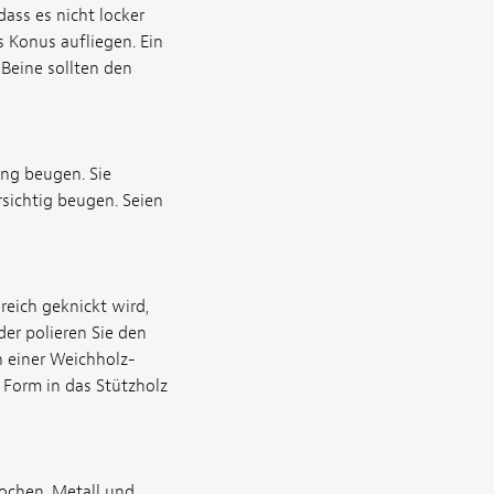
dass es nicht locker
s Konus aufliegen. Ein
 Beine sollten den
ung beugen. Sie
sichtig beugen. Seien
reich geknickt wird,
er polieren Sie den
n einer Weichholz-
e Form in das Stützholz
nochen, Metall und