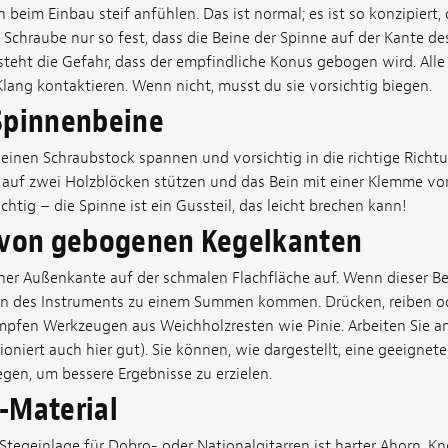
 beim Einbau steif anfühlen. Das ist normal; es ist so konzipiert, 
ie Schraube nur so fest, dass die Beine der Spinne auf der Kante de
steht die Gefahr, dass der empfindliche Konus gebogen wird. Alle
lang kontaktieren. Wenn nicht, musst du sie vorsichtig biegen.
Spinnenbeine
 einen Schraubstock spannen und vorsichtig in die richtige Richt
auf zwei Holzblöcken stützen und das Bein mit einer Klemme vor
ichtig – die Spinne ist ein Gussteil, das leicht brechen kann!
 von gebogenen Kegelkanten
iner Außenkante auf der schmalen Flachfläche auf. Wenn dieser Be
en des Instruments zu einem Summen kommen. Drücken, reiben od
umpfen Werkzeugen aus Weichholzresten wie Pinie. Arbeiten Sie a
ioniert auch hier gut). Sie können, wie dargestellt, eine geeignet
gen, um bessere Ergebnisse zu erzielen.
-Material
tegeinlage für Dobro- oder Nationalgitarren ist harter Ahorn. K