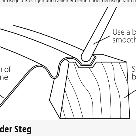
eg am Kegel befestigen und Dellen entfernen oder den Kegelrand
 der Steg