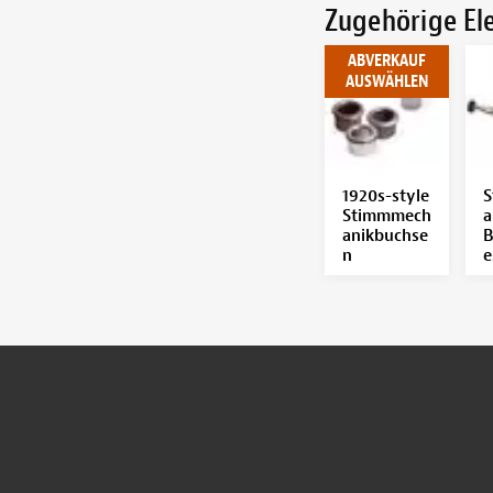
Zugehörige E
ABVERKAUF
AUSWÄHLEN
1920s-style
S
Stimmmech
a
anikbuchse
B
n
e