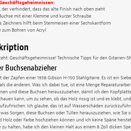
 Geschäftsgeheimnissen:
, der verhindert, dass das alte Finish nach oben zieht
Buchse mit einer Klemme und kurzer Schraube
es Zeichners hilft beim Stemmeisen einer Sechskantform
ze zum Bohren von Acryl
kription
teht: Geschäftsgeheimnisse! Technische Tipps für den Gitarren
r Buchsenabzieher
t der Zapfen einer 1938 Gibson H-150 Stahlgitarre. Es ist ein Sieb
ls die anderen. Was ich dabei tue, ist eine Menge Reparaturarbei
ernen und diese Buchsen herauszuziehen, damit ich den Kopfplatte
chauen kann, um zu sehen, ob das Holz rissig ist und es klebt, un
ufzufrischen. Ich glaube, das ist auf Wasserschäden zurückzuführ
etwas Sorgen, diese Buchsen oder Tüllen herauszuziehen, wie Sie 
und Holz oder Farbe hochziehen können und ich keine Späne herste
 zu halten, habe ich den kleinen Halt aus einem 8 Zoll dicken Sp