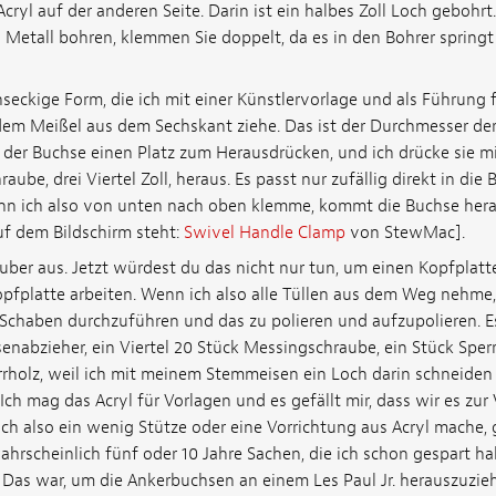
Acryl auf der anderen Seite. Darin ist ein halbes Zoll Loch gebohrt
d Metall bohren, klemmen Sie doppelt, da es in den Bohrer spring
hseckige Form, die ich mit einer Künstlervorlage und als Führung 
em Meißel aus dem Sechskant ziehe. Das ist der Durchmesser de
 der Buchse einen Platz zum Herausdrücken, und ich drücke sie mi
be, drei Viertel Zoll, heraus. Es passt nur zufällig direkt in die
nn ich also von unten nach oben klemme, kommt die Buchse herau
uf dem Bildschirm steht:
Swivel Handle Clamp
von StewMac].
ber aus. Jetzt würdest du das nicht nur tun, um einen Kopfplatte
pfplatte arbeiten. Wenn ich also alle Tüllen aus dem Weg nehme, 
 Schaben durchzuführen und das zu polieren und aufzupolieren. Es
abzieher, ein Viertel 20 Stück Messingschraube, ein Stück Sperr
rholz, weil ich mit meinem Stemmeisen ein Loch darin schneide
Ich mag das Acryl für Vorlagen und es gefällt mir, dass wir es zu
 ich also ein wenig Stütze oder eine Vorrichtung aus Acryl mache, g
hrscheinlich fünf oder 10 Jahre Sachen, die ich schon gespart ha
 Das war, um die Ankerbuchsen an einem Les Paul Jr. herauszuzieh