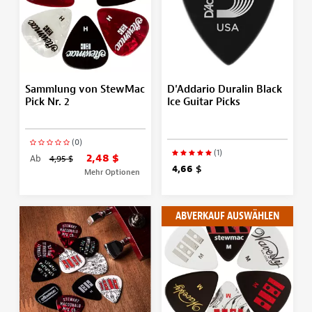
Sammlung von StewMac
D'Addario Duralin Black
Pick Nr. 2
Ice Guitar Picks
(0)
(1)
2,48 $
Ab
4,95 $
4,66 $
Mehr Optionen
ABVERKAUF AUSWÄHLEN