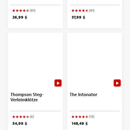
(61)
(61)
26,99 $
37,99 $
Thompson Steg-
The Intonator
Verleimklötze
(4)
(13)
54,99 $
148,49 $