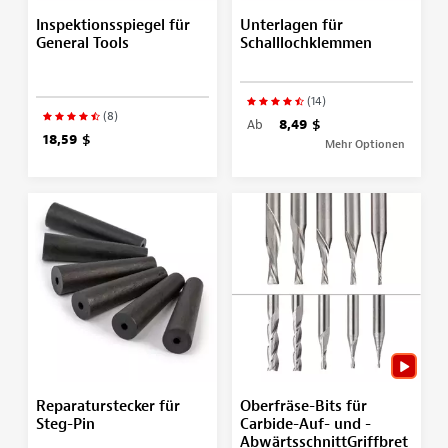
Inspektionsspiegel für
Unterlagen für
General Tools
Schalllochklemmen
(14)
(8)
Ab
8,49 $
18,59 $
Mehr Optionen
Reparaturstecker für
Oberfräse-Bits für
Steg-Pin
Carbide-Auf- und -
AbwärtsschnittGriffbret