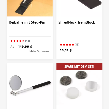
Reibahle mit Steg-Pin
ShredNeck TremBlock
(43)
(18)
Ab
149,99 $
16,39 $
Mehr Optionen
SPARE MIT DEM SET!