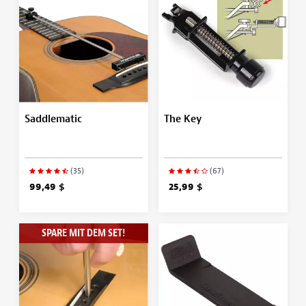
Saddlematic
The Key
(35)
(67)
99,49 $
25,99 $
SPARE MIT DEM SET!