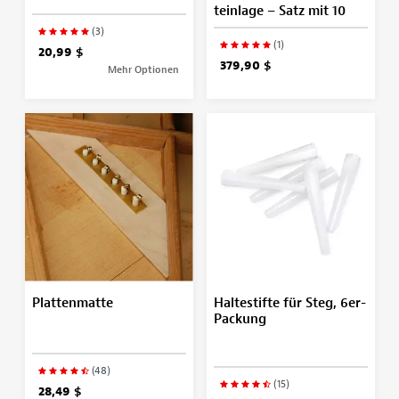
teinlage – Satz mit 10
(3)
(1)
20,99 $
379,90 $
Mehr Optionen
Plattenmatte
Haltestifte für Steg, 6er-
Packung
(48)
(15)
28,49 $