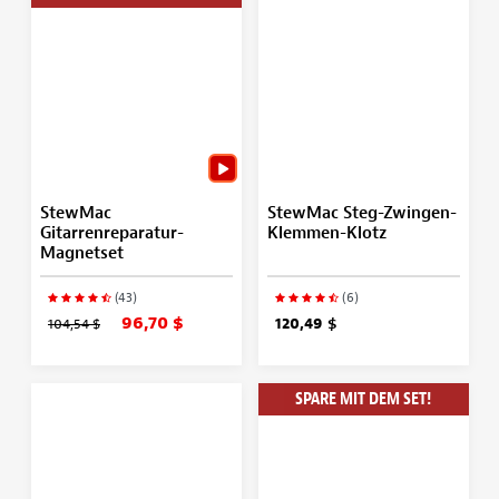
StewMac
StewMac Steg-Zwingen-
Gitarrenreparatur-
Klemmen-Klotz
Magnetset
(43)
(6)
96,70 $
104,54 $
120,49 $
SPARE MIT DEM SET!