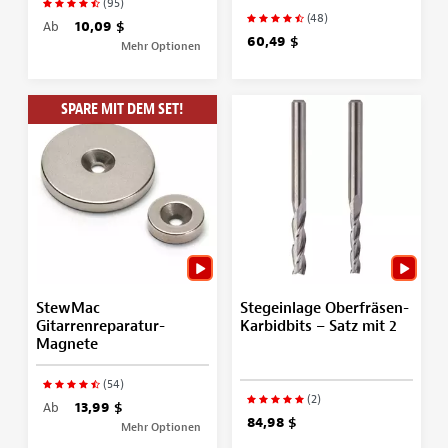
(95)
(48)
Ab
10,09 $
60,49 $
Mehr Optionen
SPARE MIT DEM SET!
StewMac
Stegeinlage Oberfräsen-
Gitarrenreparatur-
Karbidbits – Satz mit 2
Magnete
(54)
(2)
Ab
13,99 $
84,98 $
Mehr Optionen