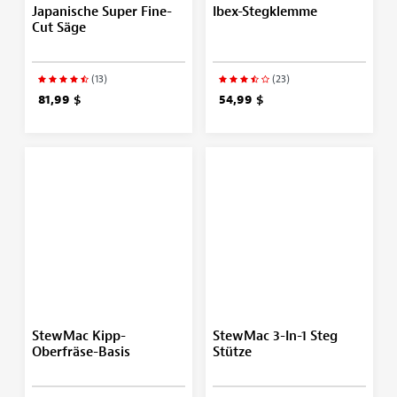
Japanische Super Fine-
Ibex-Stegklemme
Cut Säge
(13)
(23)
81,99 $
54,99 $
StewMac Kipp-
StewMac 3-In-1 Steg
Oberfräse-Basis
Stütze