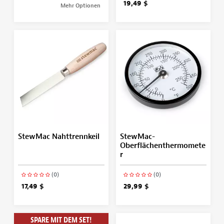
19,49 $
Mehr Optionen
StewMac Nahttrennkeil
StewMac-
Oberflächenthermomete
r
(0)
(0)
17,49 $
29,99 $
SPARE MIT DEM SET!