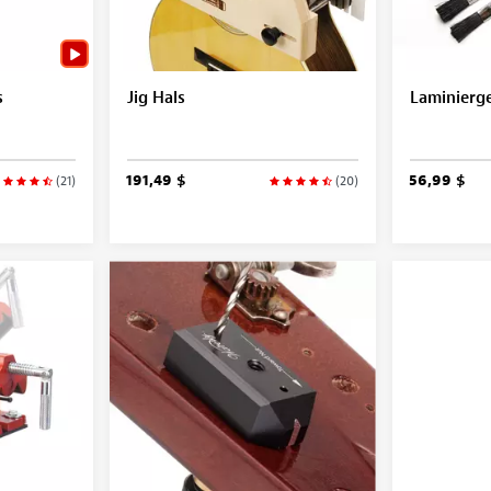
s
Jig Hals
Laminierge
191,49 $
56,99 $
(21)
(20)