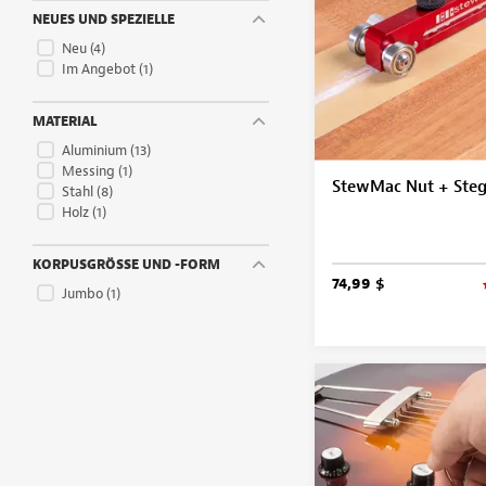
NEUES UND SPEZIELLE
Neu
(4)
Im Angebot
(1)
MATERIAL
Aluminium
(13)
Messing
(1)
StewMac Nut + Steg
Stahl
(8)
Holz
(1)
KORPUSGRÖSSE UND -FORM
74,99 $
Jumbo
(1)