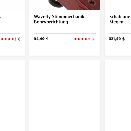
k
Waverly Stimmmechanik
Schablone 
Bohrvorrichtung
Stegen
94,49 $
321,49 $
(13)
(4)