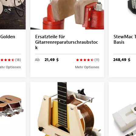
 Golden
Ersatzteile für
StewMac T
Gitarrenreparaturschraubstoc
Basis
k
Ab
21,49 $
248,49 $
(18)
(11)
ehr Optionen
Mehr Optionen