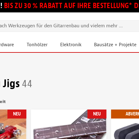
!
BIS ZU 30 % RABATT AUF IHRE BESTELLUNG*
ardware
Tonhölzer
Elektronik
Bausätze + Projekte
 Jigs
44
eit
NEU
NEU
ABVER