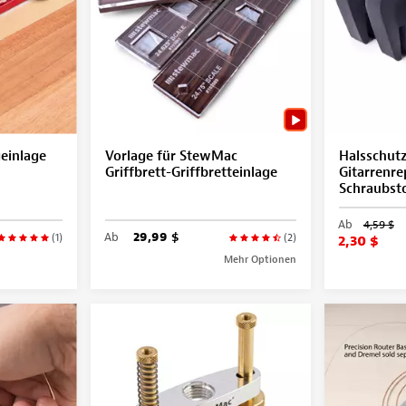
einlage
Vorlage für StewMac
Halsschutz
Griffbrett-Griffbretteinlage
Gitarrenre
Schraubst
Ab
4,59 $
Ab
29,99 $
(1)
(2)
2,30 $
Mehr Optionen