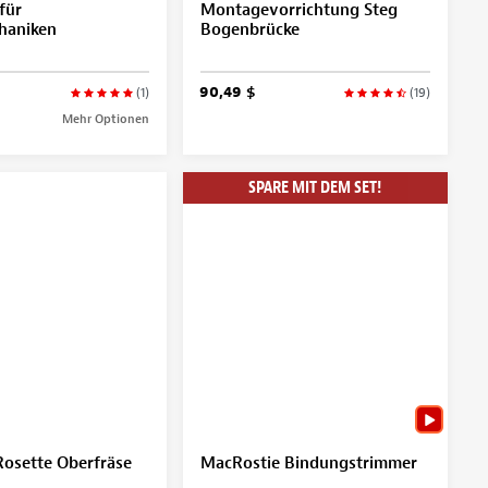
für
Montagevorrichtung Steg
haniken
Bogenbrücke
90,49 $
(1)
(19)
Mehr Optionen
SPARE MIT DEM SET!
osette Oberfräse
MacRostie Bindungstrimmer