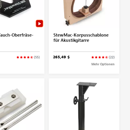
auch-Oberfräse-
StewMac-Korpusschablone
für Akustikgitarre
265,49 $
(55)
(22)
Mehr Optionen