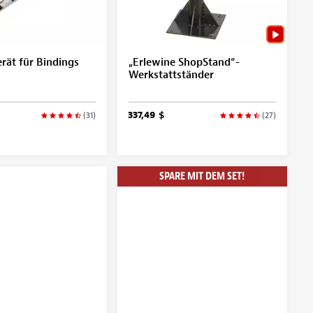
rät für Bindings
„Erlewine ShopStand“-
Werkstattständer
337,49 $
(31)
(27)
SPARE MIT DEM SET!