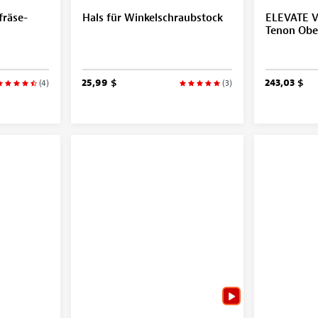
räse-
Hals für Winkelschraubstock
ELEVATE V
Tenon Ober
25,99 $
243,03 $
(4)
(3)