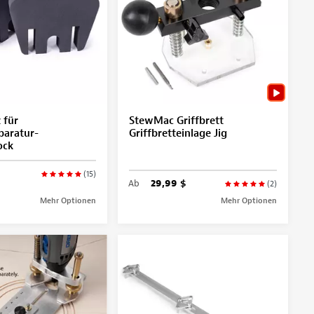
 für
StewMac Griffbrett
paratur-
Griffbretteinlage Jig
ock
(15)
Ab
29,99 $
(2)
Mehr Optionen
Mehr Optionen