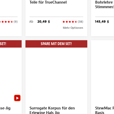
Teile für TrueChannel
Bohrlehre 
Stimmmec
Ab
20,49 $
145,49 $
(9)
(38)
Mehr Optionen
SET!
SPARE MIT DEM SET!
se-Jig
Surrogate Korpus für den
StewMac R
Erlewine Hals Jig
Basis