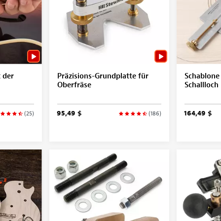
t der
Präzisions-Grundplatte für
Schablone 
Oberfräse
Schallloch
95,49 $
164,49 $
(25)
(186)