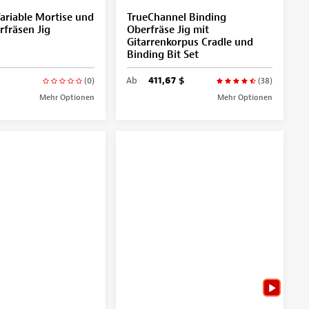
ariable Mortise und
TrueChannel Binding
fräsen Jig
Oberfräse Jig mit
Gitarrenkorpus Cradle und
Binding Bit Set
Ab
411,67 $
(0)
(38)
Mehr Optionen
Mehr Optionen