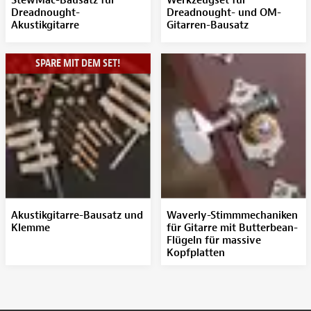
StewMac-Bausatz für
Werkzeugset für
Dreadnought-
Dreadnought- und OM-
Akustikgitarre
Gitarren-Bausatz
SPARE MIT DEM SET!
Akustikgitarre-Bausatz und
Waverly-Stimmmechaniken
Klemme
für Gitarre mit Butterbean-
Flügeln für massive
Kopfplatten