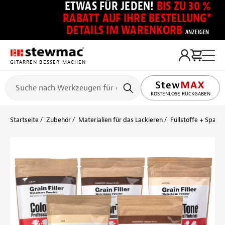
ETWAS FÜR JEDEN!
BIS ZU 30 %
RABATT AUF IHRE BESTELLUNG*
DETAILS IM WARENKORB
ANZEIGEN
GITARREN BESSER MACHEN
KOSTENLOSE RÜCKGABEN
Startseite
Zubehör
Materialien für das Lackieren
Füllstoffe + Spach