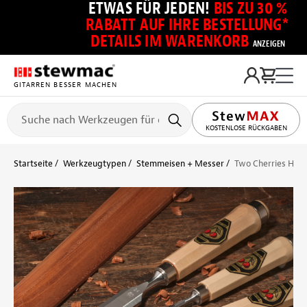
ETWAS FÜR JEDEN!
BIS ZU 30 %
RABATT AUF IHRE BESTELLUNG*
DETAILS IM WARENKORB
ANZEIGEN
GITARREN BESSER MACHEN
KOSTENLOSE RÜCKGABEN
Startseite
Werkzeugtypen
Stemmeisen + Messer
Two Cherries Holz