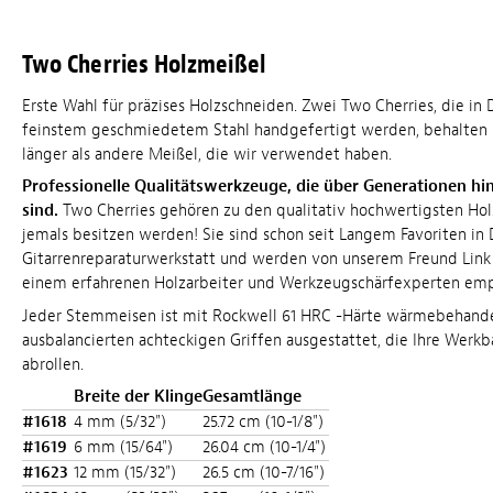
Two Cherries Holzmeißel
Erste Wahl für präzises Holzschneiden. Zwei Two Cherries, die in
feinstem geschmiedetem Stahl handgefertigt werden, behalten i
länger als andere Meißel, die wir verwendet haben.
Professionelle Qualitätswerkzeuge, die über Generationen hi
sind.
Two Cherries gehören zu den qualitativ hochwertigsten Hol
jemals besitzen werden! Sie sind schon seit Langem Favoriten in
Gitarrenreparaturwerkstatt und werden von unserem Freund Link
einem erfahrenen Holzarbeiter und Werkzeugschärfexperten emp
Jeder Stemmeisen ist mit Rockwell 61 HRC -Härte wärmebehandel
ausbalancierten achteckigen Griffen ausgestattet, die Ihre Werkb
abrollen.
Breite der Klinge
Gesamtlänge
#1618
4 mm (5/32")
25.72 cm (10-1/8")
#1619
6 mm (15/64")
26.04 cm (10-1/4")
#1623
12 mm (15/32")
26.5 cm (10-7/16")