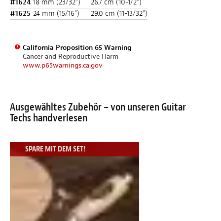
#1624
18 mm (23/32")
26.7 cm (10-1/2")
#1625
24 mm (15/16")
29.0 cm (11-13/32")
California Proposition 65 Warning
Cancer and Reproductive Harm
www.p65warnings.ca.gov
Ausgewähltes Zubehör – von unseren Guitar
Techs handverlesen
SPARE MIT DEM SET!