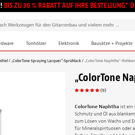
!
BIS ZU 30 % RABATT AUF IHRE BESTELLUNG*
ardware
Tonhölzer
Elektronik
Bausätze + Projekte
ittel
„ColorTone Spraying Lacquer“-Sprühlack
„ColorTone Naphtha“-Rohben
„ColorTone N
(9)
ColorTone Naphtha
ist ein
Schmutz und Öl aus blankem 
zum Lösen von Wachs und Ent
für Mineralspirituosen oder a