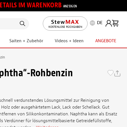
 DETAILS IM WARENKORB
ANZEIGEN
DE
KOSTENLOSE RÜCKGABEN
Saiten + Zubehör
Videos + Ideen
ANGEBOTE
zin
aphtha“-Rohbenzin
 schnell verdunstendes Lösungsmittel zur Reinigung von
Holz oder ausgehärtetem Lack, Lack oder Schellack. Gut
fernen von Silikonkontamination. Naphtha kann als Ersatz
ls Verdünner für lösungsmittelbasierte Getreidefüllstoffe,