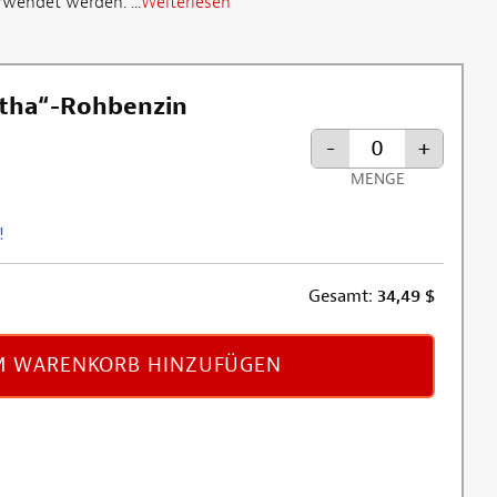
rwendet werden. ...
Weiterlesen
tha“-Rohbenzin
-
+
MENGE
!
Gesamt:
34,49
$
 WARENKORB HINZUFÜGEN