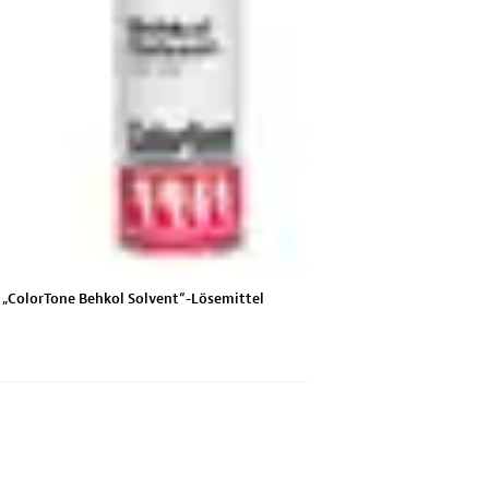
„ColorTone Behkol Solvent“-Lösemittel
„ColorTone Re