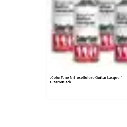
Verdünner
„ColorTone Nitrocellulose Guitar Lacquer“-
Gitarrenlack