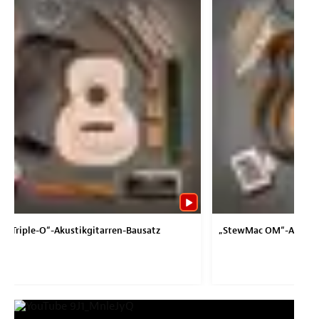
c Triple-O“-Akustikgitarren-Bausatz
„StewMac OM“-Akustik