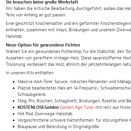
Sie brauchen keine große Werkstatt
Wir haben die kritische Bearbeitung durchgeführt, sodass das Ha
Teile von Anfang an gut passen.
Eine geschlitzt Knochensattel und ein geformter Knochenstegein
enthalten, zusammen mit Inlays, Bindungen und unserem Zwei
Halsstab.
Neue Option für gewundene Fichten
Wählen Sie ein gewundenes Fichtentop für die Stabilität, den To
Aussehen von gereiftem Vintage-Holz. Diese sauerstoffarme Ho
Trocknung verbessert das Holz, ähnlich der jahrzehntelangen natü
In unseren Kits enthalten:
Massive AAA-Töne: Spruce, indisches Palisander und Mahag
Präzise bearbeitetes Hals am 14-Frequenz-, Schwalbenschw
Schraubgelenk
Steg, Pin, Rüschen, Schlagbrett, Bindungen, Rosette und B
KOSTENLOSEGolden
Golden Age Tuner
mit relic aus Nick
Hot Rod Zweiwege-Halsstab
Vorgeschnittene schwere Kartonformen für störungsfreie 
Blaupause und Beleistung in Originalgröße