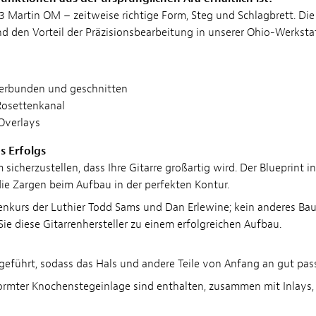
933 Martin OM – zeitweise richtige Form, Steg und Schlagbrett. 
 den Vorteil der Präzisionsbearbeitung in unserer Ohio-Werksta
erbunden und geschnitten
Rosettenkanal
 Overlays
s Erfolgs
m sicherzustellen, dass Ihre Gitarre großartig wird. Der Blueprint
 die Zargen beim Aufbau in der perfekten Kontur.
rrenkurs der Luthier Todd Sams und Dan Erlewine; kein anderes Ba
ie diese Gitarrenhersteller zu einem erfolgreichen Aufbau.
geführt, sodass das Hals und andere Teile von Anfang an gut pas
eformter Knochenstegeinlage sind enthalten, zusammen mit Inla