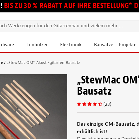
!
BIS ZU 30 % RABATT AUF IHRE BESTELLUNG*
ardware
Tonhölzer
Elektronik
Bausätze + Projekte
re
„StewMac OM“-Akustikgitarren-Bausatz
„StewMac OM“
Bausatz
(23)
Das einzige OM-Bausatz, d
erhältlich ist!
Dies ist eine genaue Darstel