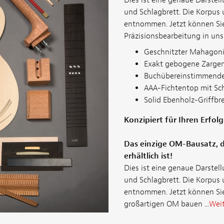
und Schlagbrett. Die Korpus
entnommen. Jetzt können Sie
Präzisionsbearbeitung in un
Geschnitzter Mahagoni
Exakt gebogene Zarge
Buchübereinstimmende 
AAA-Fichtentop mit Sc
Solid Ebenholz-Griffbr
Konzipiert für Ihren Erfol
Das einzige OM-Bausatz, d
erhältlich ist!
Dies ist eine genaue Darstel
und Schlagbrett. Die Korpus
entnommen. Jetzt können Sie
großartigen OM bauen ...
Weit