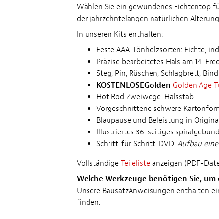
Wählen Sie ein gewundenes Fichtentop für
der jahrzehntelangen natürlichen Alterung
In unseren Kits enthalten:
Feste AAA-Tönholzsorten: Fichte, in
Präzise bearbeitetes Hals am 14-Fr
Steg, Pin, Rüschen, Schlagbrett, Bi
KOSTENLOSEGolden
Golden Age T
Hot Rod Zweiwege-Halsstab
Vorgeschnittene schwere Kartonform
Blaupause und Beleistung in Origina
Illustriertes 36-seitiges spiralgeb
Schritt-für-Schritt-DVD:
Aufbau eine
Vollständige
Teileliste
anzeigen (PDF-Date
Welche Werkzeuge benötigen Sie, um 
Unsere BausatzAnweisungen enthalten eine
finden.