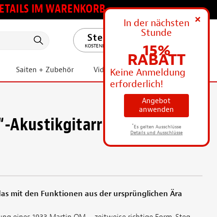
 DETAILS IM WARENKORB
ANZEIGEN
+
In der nächsten
Stunde
DE
15%
KOSTENLOSER VERSAND
RABATT
Saiten + Zubehör
Videos + Ideen
ANGEBOTE
Keine Anmeldung
erforderlich!
Angebot
anwenden
-Akustikgitarren-
*
Es gelten Ausschlüsse
Details und Ausschlüsse
as mit den Funktionen aus der ursprünglichen Ära
lung eines 1933 Martin OM – zeitweise richtige Form, Steg