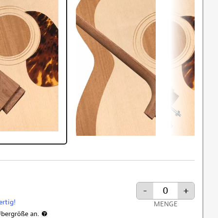
-
+
ertig!
MENGE
Übergröße an.
Weitere Informationen zur Versandgebühr für Übergröße