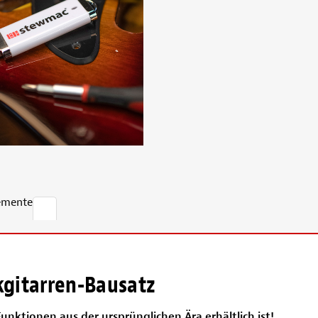
emente
gitarren-Bausatz
nktionen aus der ursprünglichen Ära erhältlich ist!