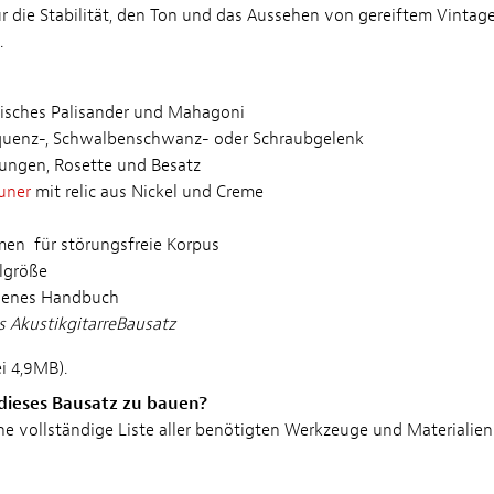
 die Stabilität, den Ton und das Aussehen von gereiftem Vintag
.
disches Palisander und Mahagoni
equenz-, Schwalbenschwanz- oder Schraubgelenk
ndungen, Rosette und Besatz
uner
mit relic aus Nickel und Creme
en für störungsfreie Korpus
lgröße
undenes Handbuch
s AkustikgitarreBausatz
i 4,9MB).
dieses Bausatz zu bauen?
 vollständige Liste aller benötigten Werkzeuge und Materialien.