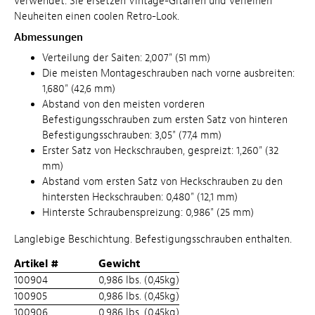
verwendet. Sie ersetzen Vintage-Gitarren und verleihen
Neuheiten einen coolen Retro-Look.
Abmessungen
Verteilung der Saiten: 2,007" (51 mm)
Die meisten Montageschrauben nach vorne ausbreiten:
1,680" (42,6 mm)
Abstand von den meisten vorderen
Befestigungsschrauben zum ersten Satz von hinteren
Befestigungsschrauben: 3,05" (77,4 mm)
Erster Satz von Heckschrauben, gespreizt: 1,260" (32
mm)
Abstand vom ersten Satz von Heckschrauben zu den
hintersten Heckschrauben: 0,480" (12,1 mm)
Hinterste Schraubenspreizung: 0,986" (25 mm)
Langlebige Beschichtung. Befestigungsschrauben enthalten.
Artikel #
Gewicht
100904
0,986 lbs. (0,45kg)
100905
0,986 lbs. (0,45kg)
100906
0,986 lbs. (0,45kg)