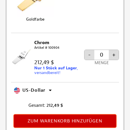
Goldfarbe
Chrom
Artikel # 100904
-
+
212,49 $
MENGE
Nur 1 Stück auf Lager
,
versandbereit!
US-Dollar
Gesamt:
212,49
$
ZUM WARENKORB HINZUFÜGEN