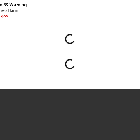
on 65 Warning
tive Harm
.gov