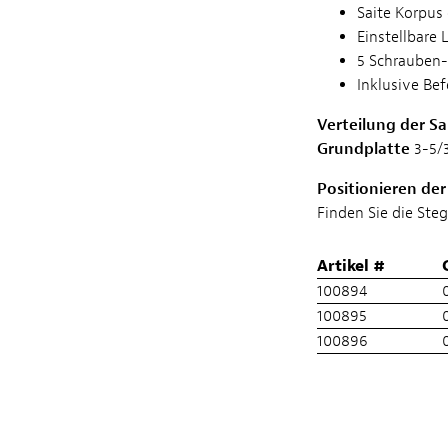
Saite Korpus
Einstellbare 
5 Schrauben
Inklusive Be
Verteilung der Sa
Grundplatte
3-5/3
Positionieren der
Finden Sie die Ste
Artikel #
100894
0
100895
0
100896
0