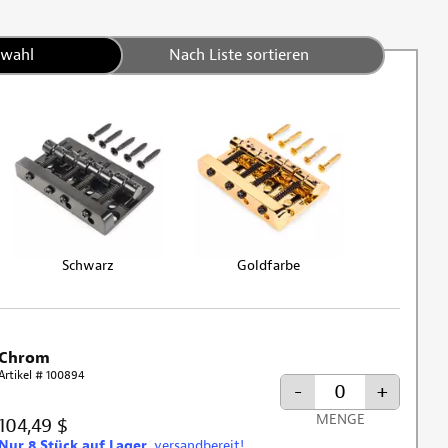
swahl
Nach Liste sortieren
Schwarz
Goldfarbe
Chrom
Artikel # 100894
-
+
MENGE
104,49 $
Nur 8 Stück auf Lager
, versandbereit!