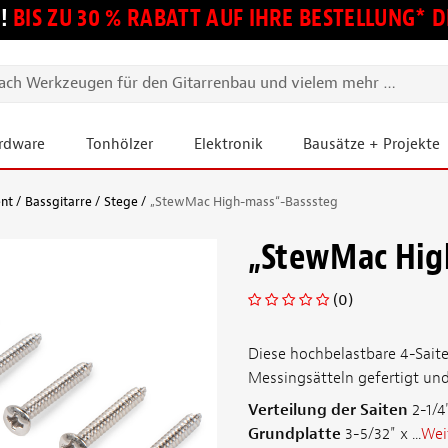
!
BIS ZU 30 % RABATT AUF IHRE BESTELLUNG*
ardware
Tonhölzer
Elektronik
Bausätze + Projekte
ent
Bassgitarre
Stege
„StewMac High-mass“-Basssteg
„StewMac Hig
(0)
Diese hochbelastbare 4-Sait
Messingsätteln gefertigt und
Verteilung der Saiten
2-1/4
Grundplatte
3-5/32" x ...
Wei