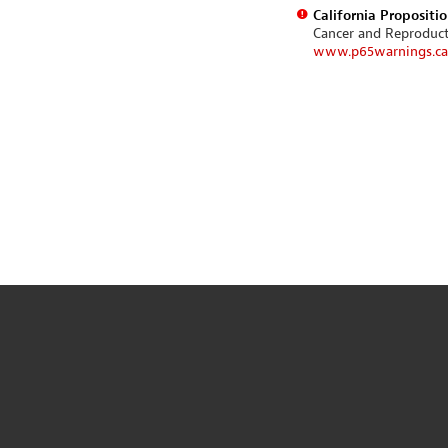
California Propositi
Cancer and Reproduc
www.p65warnings.ca