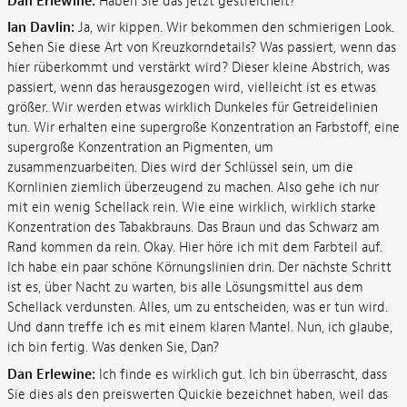
Dan Erlewine:
Haben Sie das jetzt gestreichelt?
Ian Davlin:
Ja, wir kippen. Wir bekommen den schmierigen Look.
Sehen Sie diese Art von Kreuzkorndetails? Was passiert, wenn das
hier rüberkommt und verstärkt wird? Dieser kleine Abstrich, was
passiert, wenn das herausgezogen wird, vielleicht ist es etwas
größer. Wir werden etwas wirklich Dunkeles für Getreidelinien
tun. Wir erhalten eine supergroße Konzentration an Farbstoff, eine
supergroße Konzentration an Pigmenten, um
zusammenzuarbeiten. Dies wird der Schlüssel sein, um die
Kornlinien ziemlich überzeugend zu machen. Also gehe ich nur
mit ein wenig Schellack rein. Wie eine wirklich, wirklich starke
Konzentration des Tabakbrauns. Das Braun und das Schwarz am
Rand kommen da rein. Okay. Hier höre ich mit dem Farbteil auf.
Ich habe ein paar schöne Körnungslinien drin. Der nächste Schritt
ist es, über Nacht zu warten, bis alle Lösungsmittel aus dem
Schellack verdunsten. Alles, um zu entscheiden, was er tun wird.
Und dann treffe ich es mit einem klaren Mantel. Nun, ich glaube,
ich bin fertig. Was denken Sie, Dan?
Dan Erlewine:
Ich finde es wirklich gut. Ich bin überrascht, dass
Sie dies als den preiswerten Quickie bezeichnet haben, weil das