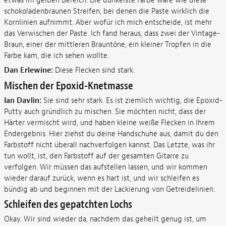
etwas im gelben Bereich. Die dunkelste Farbe wäre wie diese
schokoladenbraunen Streifen, bei denen die Paste wirklich die
Kornlinien aufnimmt. Aber wofür ich mich entscheide, ist mehr
das Verwischen der Paste. Ich fand heraus, dass zwei der Vintage-
Braun, einer der mittleren Brauntöne, ein kleiner Tropfen in die
Farbe kam, die ich sehen wollte.
Dan Erlewine:
Diese Flecken sind stark.
Mischen der Epoxid-Knetmasse
Ian Davlin:
Sie sind sehr stark. Es ist ziemlich wichtig, die Epoxid-
Putty auch gründlich zu mischen. Sie möchten nicht, dass der
Härter vermischt wird, und haben kleine weiße Flecken in Ihrem
Endergebnis. Hier ziehst du deine Handschuhe aus, damit du den
Farbstoff nicht überall nachverfolgen kannst. Das Letzte, was ihr
tun wollt, ist, den Farbstoff auf der gesamten Gitarre zu
verfolgen. Wir müssen das aufstellen lassen, und wir kommen
wieder darauf zurück, wenn es hart ist, und wir schleifen es
bündig ab und beginnen mit der Lackierung von Getreidelinien.
Schleifen des gepatchten Lochs
Okay. Wir sind wieder da, nachdem das geheilt genug ist, um