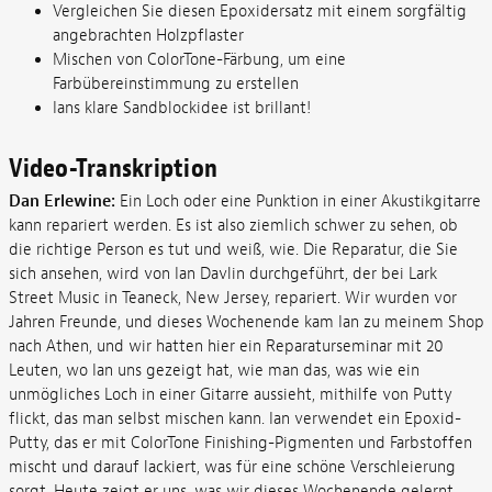
Vergleichen Sie diesen Epoxidersatz mit einem sorgfältig
angebrachten Holzpflaster
Mischen von ColorTone-Färbung, um eine
Farbübereinstimmung zu erstellen
Ians klare Sandblockidee ist brillant!
Video-Transkription
Dan Erlewine:
Ein Loch oder eine Punktion in einer Akustikgitarre
kann repariert werden. Es ist also ziemlich schwer zu sehen, ob
die richtige Person es tut und weiß, wie. Die Reparatur, die Sie
sich ansehen, wird von Ian Davlin durchgeführt, der bei Lark
Street Music in Teaneck, New Jersey, repariert. Wir wurden vor
Jahren Freunde, und dieses Wochenende kam Ian zu meinem Shop
nach Athen, und wir hatten hier ein Reparaturseminar mit 20
Leuten, wo Ian uns gezeigt hat, wie man das, was wie ein
unmögliches Loch in einer Gitarre aussieht, mithilfe von Putty
flickt, das man selbst mischen kann. Ian verwendet ein Epoxid-
Putty, das er mit ColorTone Finishing-Pigmenten und Farbstoffen
mischt und darauf lackiert, was für eine schöne Verschleierung
sorgt. Heute zeigt er uns, was wir dieses Wochenende gelernt