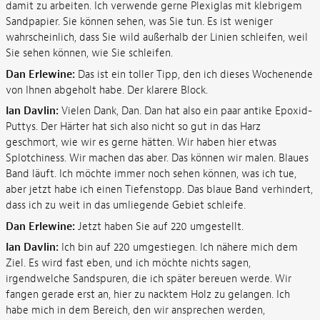
damit zu arbeiten. Ich verwende gerne Plexiglas mit klebrigem
Sandpapier. Sie können sehen, was Sie tun. Es ist weniger
wahrscheinlich, dass Sie wild außerhalb der Linien schleifen, weil
Sie sehen können, wie Sie schleifen.
Dan Erlewine:
Das ist ein toller Tipp, den ich dieses Wochenende
von Ihnen abgeholt habe. Der klarere Block.
Ian Davlin:
Vielen Dank, Dan. Dan hat also ein paar antike Epoxid-
Puttys. Der Härter hat sich also nicht so gut in das Harz
geschmort, wie wir es gerne hätten. Wir haben hier etwas
Splotchiness. Wir machen das aber. Das können wir malen. Blaues
Band läuft. Ich möchte immer noch sehen können, was ich tue,
aber jetzt habe ich einen Tiefenstopp. Das blaue Band verhindert,
dass ich zu weit in das umliegende Gebiet schleife.
Dan Erlewine:
Jetzt haben Sie auf 220 umgestellt.
Ian Davlin:
Ich bin auf 220 umgestiegen. Ich nähere mich dem
Ziel. Es wird fast eben, und ich möchte nichts sagen,
irgendwelche Sandspuren, die ich später bereuen werde. Wir
fangen gerade erst an, hier zu nacktem Holz zu gelangen. Ich
habe mich in dem Bereich, den wir ansprechen werden,