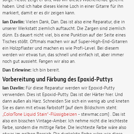
haben. Und ich habe dieses kleine Loch in einer Gitarre für ihn
markiert, damit er es dir zeigen kann.
Ian Davlin:
Vielen Dank, Dan. Das ist also eine Reparatur, die in
unserer Werkstatt ziemlich auftaucht. Die Zargen sind ziemlich
dünn. Es dauert nicht viel, bis eine Punktion auf der Seite eines
Tisches stößt. Oftmals machen wir auf Super-High-End-Gitarren
ein Holzpflaster und machen es wie Profi-Level. Bei diesem
werden wir etwas tun, das schnell und einfach ist, aber immer
noch gut aussieht. Fangen wir also an.
Dan Erlewine:
Ich bin bereit.
Vorbereitung und Färbung des Epoxid-Puttys
Ian Davlin:
Für diese Reparatur werden wir Epoxid-Putty
verwenden. Dies ist Epoxid-Putty. Das ist der Härter hier. Und
dann außen als Harz. Schneiden Sie sich ein wenig ab und kneten
Sie es dann mit etwas Farbstoff [auf dem Bildschirm steht:
„ColorTone Liquid Stain“-Flüssigbeizen
- stewmac.com] . Das ist
also ein bisschen Vintage-Amber. Ich nehme nicht die leichteste
Farbe, sondern die mittige Farbe. Die leichteste Farbe wäre also