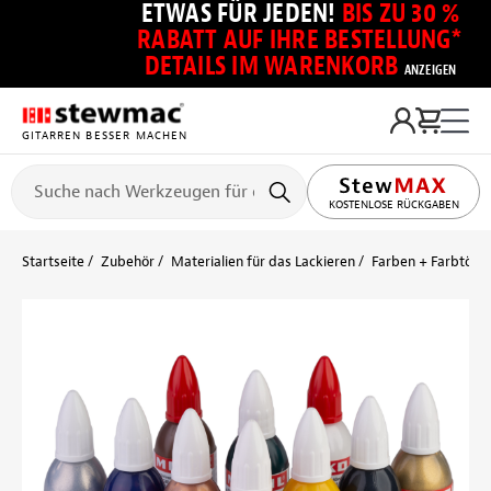
ETWAS FÜR JEDEN!
BIS ZU 30 %
RABATT AUF IHRE BESTELLUNG*
DETAILS IM WARENKORB
ANZEIGEN
GITARREN BESSER MACHEN
KOSTENLOSE RÜCKGABEN
Startseite
Zubehör
Materialien für das Lackieren
Farben + Farbtönu