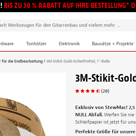
!
BIS ZU 30 % RABATT AUF IHRE BESTELLUNG*
ardware
Tonhölzer
Elektronik
Bausätze + Projekte
er für die Endbearbeitung
3M-Stikit-Gold-Schleifmittel, 1"-Rolle
3M-Stikit-Gold
(28)
Exklusiv von StewMac! 2,5
NULL Abfall.
Werfen Sie nie 
Schleifpapier ist jetzt für un
Perfekte Größe für unsere 