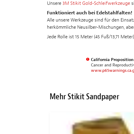
Unsere
3M Stikit Gold-Schleifwerkzeuge
s
Funktioniert auch bei Edelstahlfalten!
Alle unsere Werkzeuge sind für den Einsa
herkömmliche Neusilber-Mischungen, aber u
Jede Rolle ist 15 Meter (45 Fuß/13,71 Meter)
California Propositio
Cancer and Reproduct
www.p65warnings.ca.
Mehr Stikit Sandpaper
M SET!