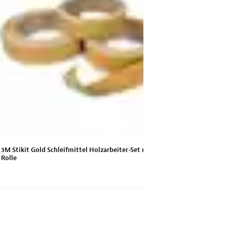
3M Stikit Gold Schleifmittel Holzarbeiter-Set mit 3, 1"
3M Stikit Gol
Rolle
mit 4, 2-3/4"-