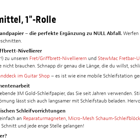
ittel, 1"-Rolle
Sandpapier – die perfekte Ergänzung zu NULL Abfall.
Werfen S
eschnitten.
fbrett-Nivellierer
r!) zu unseren
Fret/Griffbrett-Nivellierern
und
StewMac Fretbar-Un
nicht brauchen. Schnapp dir genau die Länge, die du willst, schli
nddeck im Guitar Shop
– es ist wie eine mobile Schleifstation ge
umentenarbeit
klebende 3M Gold-Schleifpapier, das Sie seit Jahren verwenden. S
örnung lässt sich auch langsamer mit Schleifstaub beladen. Herv
ischen Schleifvorrichtungen
 einfach an
Reparaturmagneten
,
Micro-Mesh Schaum-Schleifblöc
 Schnitt und jede enge Stelle gelangen!
er?