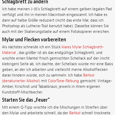
Schlagbrett zu ändern
Ich habe meinen J-35’s Schlagbrett auf einem gelben legalen Pad
verfolgt und ihn in meinen Macintosh eingescannt. Ich habe es
dann auf halbe Größe reduziert (nicht das erste Mal, dass ich
Photoshop als Lutherie-Tool benutzt habe). Dasselbe können Sie
auch mit der Skalierungstaste auf einem Fotokopierer erreichen.
Mylar und Flecken vorbereiten
Als nächstes schneide ich ein Stück
klares Mylar Schlagbrett-
Material
, das größer ist als das endgültige Schlagbrett, und
wischte einen Mantel frisch gemischten Schellack auf der (nicht
klebrigen) Seite ab. Ich dachte, der Schellack würde mir eine Basis
geben, an der ich arbeiten und vielleicht meine Alkoholflecken
daran hindern würde, sich zu sammeln. Ich habe
Behkol
(denaturierter Alkohol)
mit
ColorTone-Färbung
gemischt: Vintage-
Amber, Kirschrot und Tabakbraun, jeweils in ihrem eigenen
Kunststoff-Mischbecher.
Starten Sie das „Feuer“
Mit einem Q-Tipp wischte ich die Mischungen in Streifen über
den Mylar und arbeitete schnell, da der
Behkol
schnell trocknete.