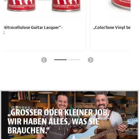
e Nitrocellulose Guitar Lacquer“-
„ColorTone Vinyl Sealer
ack
„GROSSER ODER KLEINER JOB,
WIR HABEN ALLES, WAS SIE
BRAUCHEN.“