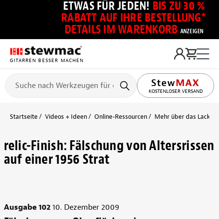
ETWAS FÜR JEDEN!
BIS ZU 30 %
RABATT AUF IHRE BESTELLUNG*
DETAILS IM WARENKORB
ANZEIGEN
GITARREN BESSER MACHEN
KOSTENLOSER VERSAND
Startseite
Videos + Ideen
Online-Ressourcen
Mehr über das Lackier
relic-Finish: Fälschung von Altersrissen
auf einer 1956 Strat
Ausgabe 102
10. Dezember 2009