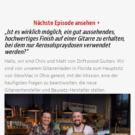
Nächste Episode ansehen
„Ist es wirklich möglich, ein gut aussehendes,
hochwertiges Finish auf einer Gitarre zu erhalten,
bei dem nur Aerosolspraydosen verwendet
werden?“
Hallo, wir sind Chris und Matt von Driftwood Guitars. Wir
sind von unserem Gitarrenladen in Florida zum Hauptsitz
von StewMac in Ohio gereist, mit der Mission, eine der
häufigsten Fragen zu beantworten, die neue
Gitarrenhersteller und Bausatz-Hersteller stellen.