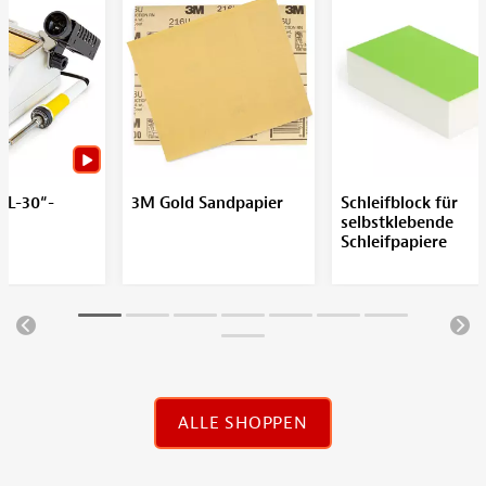
SL-30“-
3M Gold Sandpapier
Schleifblock für
n
selbstklebende
Schleifpapiere
ALLE SHOPPEN