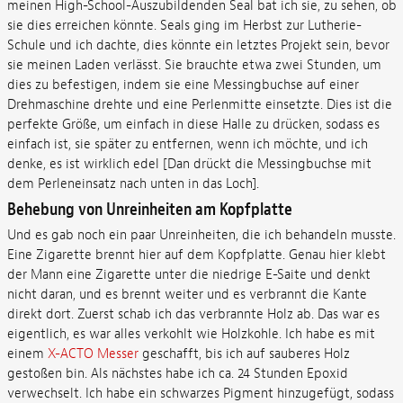
meinen High-School-Auszubildenden Seal bat ich sie, zu sehen, ob
sie dies erreichen könnte. Seals ging im Herbst zur Lutherie-
Schule und ich dachte, dies könnte ein letztes Projekt sein, bevor
sie meinen Laden verlässt. Sie brauchte etwa zwei Stunden, um
dies zu befestigen, indem sie eine Messingbuchse auf einer
Drehmaschine drehte und eine Perlenmitte einsetzte. Dies ist die
perfekte Größe, um einfach in diese Halle zu drücken, sodass es
einfach ist, sie später zu entfernen, wenn ich möchte, und ich
denke, es ist wirklich edel [Dan drückt die Messingbuchse mit
dem Perleneinsatz nach unten in das Loch].
Behebung von Unreinheiten am Kopfplatte
Und es gab noch ein paar Unreinheiten, die ich behandeln musste.
Eine Zigarette brennt hier auf dem Kopfplatte. Genau hier klebt
der Mann eine Zigarette unter die niedrige E-Saite und denkt
nicht daran, und es brennt weiter und es verbrannt die Kante
direkt dort. Zuerst schab ich das verbrannte Holz ab. Das war es
eigentlich, es war alles verkohlt wie Holzkohle. Ich habe es mit
einem
X-ACTO Messer
geschafft, bis ich auf sauberes Holz
gestoßen bin. Als nächstes habe ich ca. 24 Stunden Epoxid
verwechselt. Ich habe ein schwarzes Pigment hinzugefügt, sodass