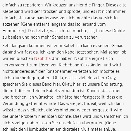
einfach zu reparieren. Wir kreuzen uns hier die Finger. Dieses alte
Klebeband wird sehr trocken und spröde, und es ist nicht immer
einfach, sich auseinanderzusetzen. Ich möchte das vorsichtig
abziehen [Gene entfernt langsam das Isolierband vom
Humbucker]. Das Letzte, was ich tun möchte, ist, in diese Drähte
zu beißen und noch mehr Schaden zu verursachen.
Sehr langsam kommen wir zum Kabel. Ich kann es sehen. Genau
da sind wir fast da. Ich kann den Kabel jetzt sehen. Mal sehen, ob
wir ein bisschen
Naphtha
drin haben. Naphtha eignet sich
hervorragend zum Lösen von Klebebandrückständen und wird
nichts anderes auf der Tonabnehmer verletzen. Ich möchte es
nicht durchdringen, aber... Oh ja, das ist viel einfacher. Okay,
speichern Sie dieses Band hier. Okay, hier ist unsere Endleitung,
die mit diesem feinen Kabel verbunden ist. Könnte das atmen
und brechen. Ich wünschte, ich hätte hier festgestellt, dass die
Verbindung getrennt wurde. Das wäre jetzt ideal, weil ich dann
wüsste, dass vielleicht die Verbindung wieder hergestellt wird,
die unser Problem hier lösen könnte. Dies wird uns wahrscheinlich
nichts zeigen, aber lassen Sie uns einfach überprüfen [Gene
schließt den Humbucker an ein digitales Multimeter an]. Ja,