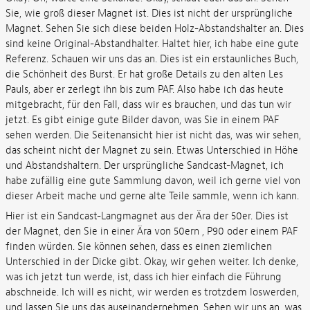
Sie, wie groß dieser Magnet ist. Dies ist nicht der ursprüngliche
Magnet. Sehen Sie sich diese beiden Holz-Abstandshalter an. Dies
sind keine Original-Abstandhalter. Haltet hier, ich habe eine gute
Referenz. Schauen wir uns das an. Dies ist ein erstaunliches Buch,
die Schönheit des Burst. Er hat große Details zu den alten Les
Pauls, aber er zerlegt ihn bis zum PAF. Also habe ich das heute
mitgebracht, für den Fall, dass wir es brauchen, und das tun wir
jetzt. Es gibt einige gute Bilder davon, was Sie in einem PAF
sehen werden. Die Seitenansicht hier ist nicht das, was wir sehen,
das scheint nicht der Magnet zu sein. Etwas Unterschied in Höhe
und Abstandshaltern. Der ursprüngliche Sandcast-Magnet, ich
habe zufällig eine gute Sammlung davon, weil ich gerne viel von
dieser Arbeit mache und gerne alte Teile sammle, wenn ich kann.
Hier ist ein Sandcast-Langmagnet aus der Ära der 50er. Dies ist
der Magnet, den Sie in einer Ära von 50ern , P90 oder einem PAF
finden würden. Sie können sehen, dass es einen ziemlichen
Unterschied in der Dicke gibt. Okay, wir gehen weiter. Ich denke,
was ich jetzt tun werde, ist, dass ich hier einfach die Führung
abschneide. Ich will es nicht, wir werden es trotzdem loswerden,
und lassen Sie uns das auseinandernehmen. Sehen wir uns an, was