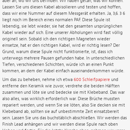
aber an, wo wir uns befinden. Wir haben getan, was wir können.
Lassen Sie uns diesen Kabel abisolieren und testen und hoffen,
dass wir eine Nummer auf diesem Messgerät erhalten. Ja, 3,6. 3 6
liegt noch im Bereich eines normalen PAF. Diese Spule ist
lebendig, sie lebt wieder, sie hat den gesamten ursprünglichen
Kabel wieder auf sich. Eine unserer Abholungen wird fast völlig
originell sein. Sobald ich den richtigen Magneten wieder
einsetze, hat er den richtigen Kabel, wird er richtig lesen? Der
Grund, warum diese Spule nicht funktionierte, ist, dass ich
unterwegs mehrere Pausen gefunden habe. In unterschiedlichen
Tiefen, verschiedenen Schichten, würde ich an einen Punkt
kommen, an dem der Kabel einfach auseinanderkommen würde.
Um das zu beheben, nehme ich etwa
600 Schleifpapiere
und
entferne den Keramik wie zuvor, verdrehe die beiden Hälften
zusammen und löte sie und bedecke sie mit Klebeband. Das war
also alles, was wirklich erforderlich war. Diese Brüche mussten
repariert werden, und wenn Sie sie löten, also Sie decken sie mit
Klebeband ab, sollten sie auf unbestimmte Zeit einsatzbereit
sein. Lassen Sie uns das buchstäblich abschließen. Wir werden das
Finish Lead anhängen und wir werden diese Spule nach oben