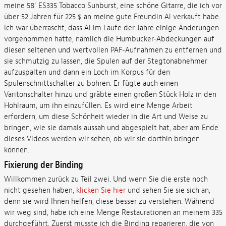
meine 58' ES335 Tobacco Sunburst, eine schöne Gitarre, die ich vor
über 52 Jahren für 225 $ an meine gute Freundin Al verkauft habe.
Ich war überrascht, dass Al im Laufe der Jahre einige Änderungen
vorgenommen hatte, nämlich die Humbucker-Abdeckungen auf
diesen seltenen und wertvollen PAF-Aufnahmen zu entfernen und
sie schmutzig zu lassen, die Spulen auf der Stegtonabnehmer
aufzuspalten und dann ein Loch im Korpus für den
Spulenschnittschalter zu bohren. Er fügte auch einen
Varitonschalter hinzu und gräbte einen großen Stück Holz in den
Hohlraum, um ihn einzufüllen. Es wird eine Menge Arbeit
erfordern, um diese Schönheit wieder in die Art und Weise zu
bringen, wie sie damals aussah und abgespielt hat, aber am Ende
dieses Videos werden wir sehen, ob wir sie dorthin bringen
können.
Fixierung der Binding
Willkommen zurück zu Teil zwei. Und wenn Sie die erste noch
nicht gesehen haben,
klicken Sie hier
und sehen Sie sie sich an,
denn sie wird Ihnen helfen, diese besser zu verstehen. Während
wir weg sind, habe ich eine Menge Restaurationen an meinem 335
durchgeführt. Zuerst musste ich die Binding reparieren, die von