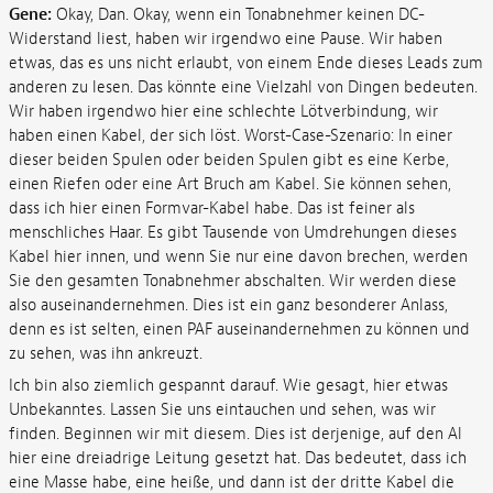
Gene:
Okay, Dan. Okay, wenn ein Tonabnehmer keinen DC-
Widerstand liest, haben wir irgendwo eine Pause. Wir haben
etwas, das es uns nicht erlaubt, von einem Ende dieses Leads zum
anderen zu lesen. Das könnte eine Vielzahl von Dingen bedeuten.
Wir haben irgendwo hier eine schlechte Lötverbindung, wir
haben einen Kabel, der sich löst. Worst-Case-Szenario: In einer
dieser beiden Spulen oder beiden Spulen gibt es eine Kerbe,
einen Riefen oder eine Art Bruch am Kabel. Sie können sehen,
dass ich hier einen Formvar-Kabel habe. Das ist feiner als
menschliches Haar. Es gibt Tausende von Umdrehungen dieses
Kabel hier innen, und wenn Sie nur eine davon brechen, werden
Sie den gesamten Tonabnehmer abschalten. Wir werden diese
also auseinandernehmen. Dies ist ein ganz besonderer Anlass,
denn es ist selten, einen PAF auseinandernehmen zu können und
zu sehen, was ihn ankreuzt.
Ich bin also ziemlich gespannt darauf. Wie gesagt, hier etwas
Unbekanntes. Lassen Sie uns eintauchen und sehen, was wir
finden. Beginnen wir mit diesem. Dies ist derjenige, auf den Al
hier eine dreiadrige Leitung gesetzt hat. Das bedeutet, dass ich
eine Masse habe, eine heiße, und dann ist der dritte Kabel die