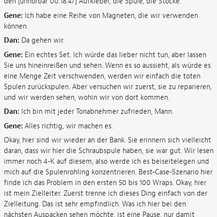
den [unhörbar 00:18:47] Aufkleber, die Spule, die Stöcke.
Gene:
Ich habe eine Reihe von Magneten, die wir verwenden
können.
Dan:
Da gehen wir.
Gene:
Ein echtes Set. Ich würde das lieber nicht tun, aber lassen
Sie uns hineinreißen und sehen. Wenn es so aussieht, als würde es
eine Menge Zeit verschwenden, werden wir einfach die toten
Spulen zurückspulen. Aber versuchen wir zuerst, sie zu reparieren,
und wir werden sehen, wohin wir von dort kommen.
Dan:
Ich bin mit jeder Tonabnehmer zufrieden, Mann.
Gene:
Alles richtig, wir machen es.
Okay, hier sind wir wieder an der Bank. Sie erinnern sich vielleicht
daran, dass wir hier die Schraubspule haben, sie war gut. Wir lesen
immer noch 4-K auf diesem, also werde ich es beiseitelegen und
mich auf die Spulenrohling konzentrieren. Best-Case-Szenario hier
finde ich das Problem in den ersten 50 bis 100 Wraps. Okay, hier
ist mein Zielleiter. Zuerst trenne ich dieses Ding einfach von der
Zielleitung. Das ist sehr empfindlich. Was ich hier bei den
nächsten Auspacken sehen möchte, ist eine Pause, nur damit