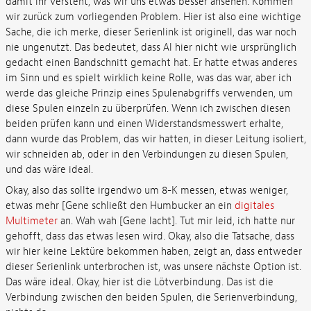
damit ihr versteht, was wir uns etwas besser ansehen. Kommen
wir zurück zum vorliegenden Problem. Hier ist also eine wichtige
Sache, die ich merke, dieser Serienlink ist originell, das war noch
nie ungenutzt. Das bedeutet, dass Al hier nicht wie ursprünglich
gedacht einen Bandschnitt gemacht hat. Er hatte etwas anderes
im Sinn und es spielt wirklich keine Rolle, was das war, aber ich
werde das gleiche Prinzip eines Spulenabgriffs verwenden, um
diese Spulen einzeln zu überprüfen. Wenn ich zwischen diesen
beiden prüfen kann und einen Widerstandsmesswert erhalte,
dann wurde das Problem, das wir hatten, in dieser Leitung isoliert,
wir schneiden ab, oder in den Verbindungen zu diesen Spulen,
und das wäre ideal.
Okay, also das sollte irgendwo um 8-K messen, etwas weniger,
etwas mehr [Gene schließt den Humbucker an ein
digitales
Multimeter
an. Wah wah [Gene lacht]. Tut mir leid, ich hatte nur
gehofft, dass das etwas lesen wird. Okay, also die Tatsache, dass
wir hier keine Lektüre bekommen haben, zeigt an, dass entweder
dieser Serienlink unterbrochen ist, was unsere nächste Option ist.
Das wäre ideal. Okay, hier ist die Lötverbindung. Das ist die
Verbindung zwischen den beiden Spulen, die Serienverbindung,