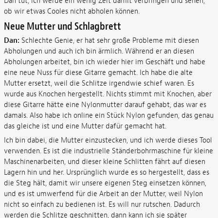
Dan tut, ich werde ein wenig Zeit damit verbringen und sehen,
ob wir etwas Cooles nicht abholen können.
Neue Mutter und Schlagbrett
Dan:
Schlechte Genie, er hat sehr große Probleme mit diesen
Abholungen und auch ich bin ärmlich. Während er an diesen
Abholungen arbeitet, bin ich wieder hier im Geschäft und habe
eine neue Nuss für diese Gitarre gemacht. Ich habe die alte
Mutter ersetzt, weil die Schlitze irgendwie schief waren. Es
wurde aus Knochen hergestellt. Nichts stimmt mit Knochen, aber
diese Gitarre hätte eine Nylonmutter darauf gehabt, das war es
damals. Also habe ich online ein Stück Nylon gefunden, das genau
das gleiche ist und eine Mutter dafür gemacht hat.
Ich bin dabei, die Mutter einzustecken, und ich werde dieses Tool
verwenden. Es ist die industrielle Ständerbohrmaschine für kleine
Maschinenarbeiten, und dieser kleine Schlitten fährt auf diesen
Lagern hin und her. Ursprünglich wurde es so hergestellt, dass es
die Steg hält, damit wir unsere eigenen Steg einsetzen können,
und es ist umwerfend für die Arbeit an der Mutter, weil Nylon
nicht so einfach zu bedienen ist. Es will nur rutschen. Dadurch
werden die Schlitze geschnitten, dann kann ich sie später