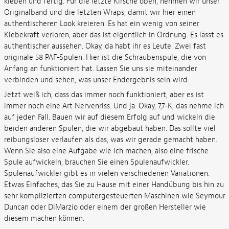
kleben und fertig. Für die letzte Kirsche oben, nehmen wir unser
Originalband und die letzten Wraps, damit wir hier einen
authentischeren Look kreieren. Es hat ein wenig von seiner
Klebekraft verloren, aber das ist eigentlich in Ordnung. Es lässt es
authentischer aussehen. Okay, da habt ihr es Leute. Zwei fast
originale 58 PAF-Spulen. Hier ist die Schraubenspule, die von
Anfang an funktioniert hat. Lassen Sie uns sie miteinander
verbinden und sehen, was unser Endergebnis sein wird.
Jetzt weiß ich, dass das immer noch funktioniert, aber es ist
immer noch eine Art Nervenriss. Und ja. Okay, 7,7-K, das nehme ich
auf jeden Fall. Bauen wir auf diesem Erfolg auf und wickeln die
beiden anderen Spulen, die wir abgebaut haben. Das sollte viel
reibungsloser verlaufen als das, was wir gerade gemacht haben.
Wenn Sie also eine Aufgabe wie ich machen, also eine frische
Spule aufwickeln, brauchen Sie einen Spulenaufwickler.
Spulenaufwickler gibt es in vielen verschiedenen Variationen.
Etwas Einfaches, das Sie zu Hause mit einer Handübung bis hin zu
sehr komplizierten computergesteuerten Maschinen wie Seymour
Duncan oder DiMarzio oder einem der großen Hersteller wie
diesem machen können.