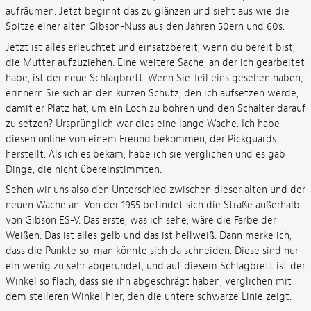
aufräumen. Jetzt beginnt das zu glänzen und sieht aus wie die
Spitze einer alten Gibson-Nuss aus den Jahren 50ern und 60s.
Jetzt ist alles erleuchtet und einsatzbereit, wenn du bereit bist,
die Mutter aufzuziehen. Eine weitere Sache, an der ich gearbeitet
habe, ist der neue Schlagbrett. Wenn Sie Teil eins gesehen haben,
erinnern Sie sich an den kurzen Schutz, den ich aufsetzen werde,
damit er Platz hat, um ein Loch zu bohren und den Schalter darauf
zu setzen? Ursprünglich war dies eine lange Wache. Ich habe
diesen online von einem Freund bekommen, der Pickguards
herstellt. Als ich es bekam, habe ich sie verglichen und es gab
Dinge, die nicht übereinstimmten.
Sehen wir uns also den Unterschied zwischen dieser alten und der
neuen Wache an. Von der 1955 befindet sich die Straße außerhalb
von Gibson ES-V. Das erste, was ich sehe, wäre die Farbe der
Weißen. Das ist alles gelb und das ist hellweiß. Dann merke ich,
dass die Punkte so, man könnte sich da schneiden. Diese sind nur
ein wenig zu sehr abgerundet, und auf diesem Schlagbrett ist der
Winkel so flach, dass sie ihn abgeschrägt haben, verglichen mit
dem steileren Winkel hier, den die untere schwarze Linie zeigt.