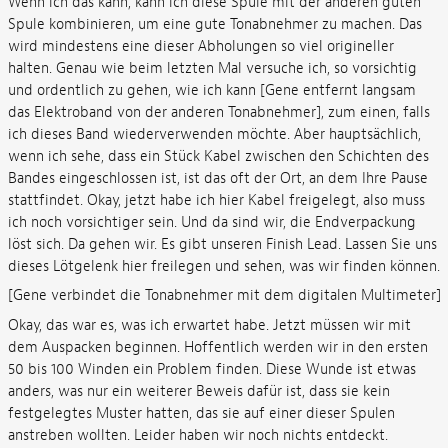
Wenn ich das kann, kann ich diese Spule mit der anderen guten
Spule kombinieren, um eine gute Tonabnehmer zu machen. Das
wird mindestens eine dieser Abholungen so viel origineller
halten. Genau wie beim letzten Mal versuche ich, so vorsichtig
und ordentlich zu gehen, wie ich kann [Gene entfernt langsam
das Elektroband von der anderen Tonabnehmer], zum einen, falls
ich dieses Band wiederverwenden möchte. Aber hauptsächlich,
wenn ich sehe, dass ein Stück Kabel zwischen den Schichten des
Bandes eingeschlossen ist, ist das oft der Ort, an dem Ihre Pause
stattfindet. Okay, jetzt habe ich hier Kabel freigelegt, also muss
ich noch vorsichtiger sein. Und da sind wir, die Endverpackung
löst sich. Da gehen wir. Es gibt unseren Finish Lead. Lassen Sie uns
dieses Lötgelenk hier freilegen und sehen, was wir finden können.
[Gene verbindet die Tonabnehmer mit dem digitalen Multimeter]
Okay, das war es, was ich erwartet habe. Jetzt müssen wir mit
dem Auspacken beginnen. Hoffentlich werden wir in den ersten
50 bis 100 Winden ein Problem finden. Diese Wunde ist etwas
anders, was nur ein weiterer Beweis dafür ist, dass sie kein
festgelegtes Muster hatten, das sie auf einer dieser Spulen
anstreben wollten. Leider haben wir noch nichts entdeckt.