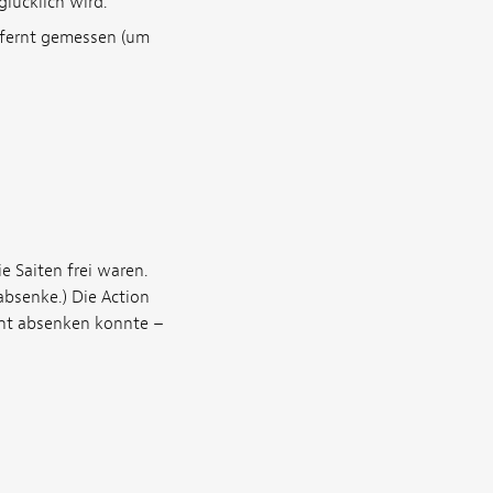
glücklich wird.
tfernt gemessen (um
 Saiten frei waren.
absenke.) Die Action
icht absenken konnte –