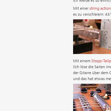
Ich werde es so einric
Mit einer
string actio
es zu verschleiern: 43/
Mit einem
Stopp-Tail
(Ich löse die Saiten i
der Gitarre über dem G
und das hat etwas me