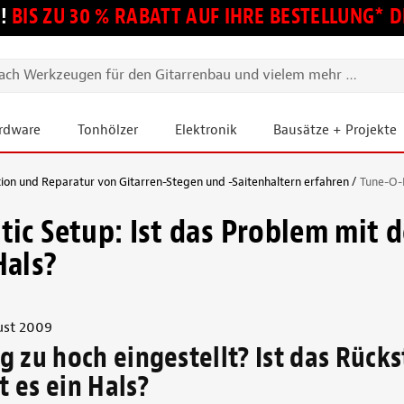
!
BIS ZU 30 % RABATT AUF IHRE BESTELLUNG*
ardware
Tonhölzer
Elektronik
Bausätze + Projekte
tion und Reparatur von Gitarren-Stegen und -Saitenhaltern erfahren
Tune-O-M
ic Setup: Ist das Problem mit d
Hals?
ust 2009
eg zu hoch eingestellt? Ist das Rück
t es ein Hals?