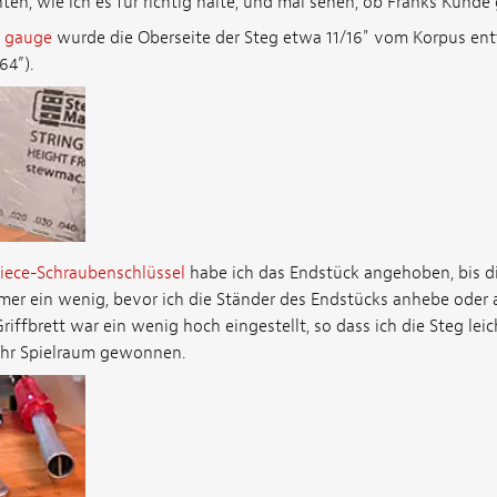
hten, wie ich es für richtig halte, und mal sehen, ob Franks Kunde 
n gauge
wurde die Oberseite der Steg etwa 11/16" vom Korpus en
64”).
piece-Schraubenschlüssel
habe ich das Endstück angehoben, bis die
mmer ein wenig, bevor ich die Ständer des Endstücks anhebe oder 
riffbrett war ein wenig hoch eingestellt, so dass ich die Steg le
hr Spielraum gewonnen.