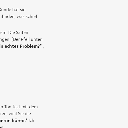
Kunde hat sie
zufinden, was schief
lem: Die Saiten
ngen. (Der Pfeil unten
ein echtes Problem?“
,
en Ton fest mit dem
en, weil Sie die
gerne hören.*
Ich
en.