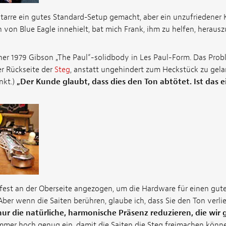
itarre ein gutes Standard-Setup gemacht, aber ein unzufriedener 
h von Blue Eagle innehielt, bat mich Frank, ihm zu helfen, heraus
acher 1979 Gibson „The Paul“-solidbody in Les Paul-Form. Das Prob
er Rückseite der
Steg
, anstatt ungehindert zum Heckstück zu gela
nkt.)
„Der Kunde glaubt, dass dies den Ton abtötet. Ist das 
est an der Oberseite angezogen, um die Hardware für einen gut
ber wenn die Saiten berühren, glaube ich, dass Sie den Ton verlier
ur die natürliche, harmonische Präsenz reduzieren, die wir 
immer hoch genug ein, damit die Saiten die Steg freimachen könn