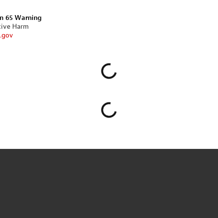
on 65 Warning
tive Harm
.gov