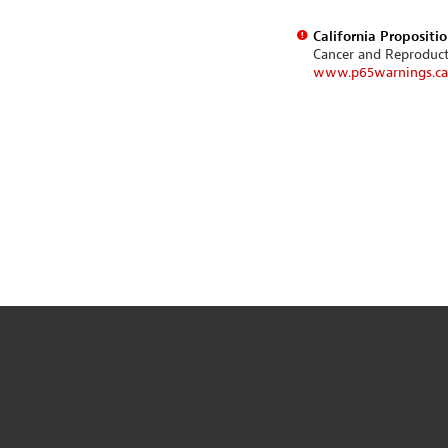
California Propositi
Cancer and Reproduc
www.p65warnings.ca