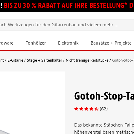
!
BIS ZU 30 % RABATT AUF IHRE BESTELLUNG*
ardware
Tonhölzer
Elektronik
Bausätze + Projekte
ent
E-Gitarre
Stege + Saitenhalter
Nicht tremige Reitstücke
Gotoh-Stop-T
Gotoh-Stop-Ta
(62)
Das bekannte Stäbchen-Tailp
höhenverstellbaren metrisch