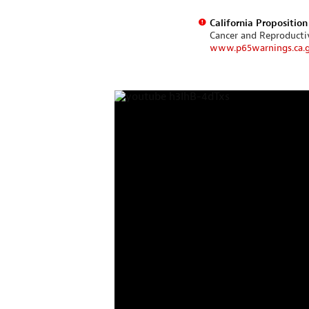
California Propositio
Cancer and Reproduct
www.p65warnings.ca.