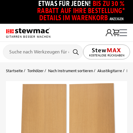
ETWAS FÜR JEDEN!
BIS ZU 30 %
RABATT AUF IHRE BESTELLUNG*
DETAILS IM WARENKORB
ANZEIGEN
GITARREN BESSER MACHEN
KOSTENLOSE RÜCKGABEN
Startseite
Tonhölzer
Nach Instrument sortieren
Akustikgitarre
Res