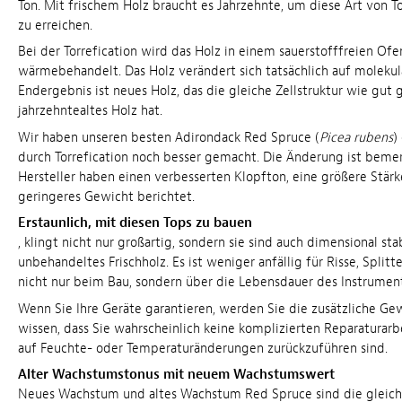
Ton. Mit frischem Holz braucht es Jahrzehnte, um diese Art von T
zu erreichen.
Bei der Torrefication wird das Holz in einem sauerstofffreien Ofe
wärmebehandelt. Das Holz verändert sich tatsächlich auf molekul
Endergebnis ist neues Holz, das die gleiche Zellstruktur wie gut g
jahrzehntealtes Holz hat.
Wir haben unseren besten Adirondack Red Spruce (
Picea rubens
)
durch Torrefication noch besser gemacht. Die Änderung ist beme
Hersteller haben einen verbesserten Klopfton, eine größere Stärk
geringeres Gewicht berichtet.
Erstaunlich, mit diesen Tops zu bauen
, klingt nicht nur großartig, sondern sie sind auch dimensional stab
unbehandeltes Frischholz. Es ist weniger anfällig für Risse, Splitt
nicht nur beim Bau, sondern über die Lebensdauer des Instrument
Wenn Sie Ihre Geräte garantieren, werden Sie die zusätzliche Gew
wissen, dass Sie wahrscheinlich keine komplizierten Reparaturarb
auf Feuchte- oder Temperaturänderungen zurückzuführen sind.
Alter Wachstumstonus mit neuem Wachstumswert
Neues Wachstum und altes Wachstum Red Spruce sind die gleich