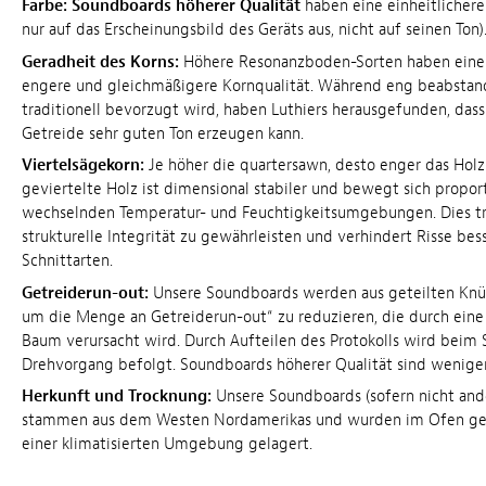
Farbe:
Soundboards höherer Qualität
haben eine einheitlichere 
nur auf das Erscheinungsbild des Geräts aus, nicht auf seinen Ton)
Geradheit des Korns:
Höhere Resonanzboden-Sorten haben eine 
engere und gleichmäßigere Kornqualität. Während eng beabstan
traditionell bevorzugt wird, haben Luthiers herausgefunden, dass
Getreide sehr guten Ton erzeugen kann.
Viertelsägekorn:
Je höher die quartersawn, desto enger das Holz
geviertelte Holz ist dimensional stabiler und bewegt sich propor
wechselnden Temperatur- und Feuchtigkeitsumgebungen. Dies trä
strukturelle Integrität zu gewährleisten und verhindert Risse bes
Schnittarten.
Getreiderun-out:
Unsere Soundboards werden aus geteilten Knü
um die Menge an Getreiderun-out“ zu reduzieren, die durch ein
Baum verursacht wird. Durch Aufteilen des Protokolls wird beim
Drehvorgang befolgt. Soundboards höherer Qualität sind weniger
Herkunft und Trocknung:
Unsere Soundboards (sofern nicht an
stammen aus dem Westen Nordamerikas und wurden im Ofen get
einer klimatisierten Umgebung gelagert.