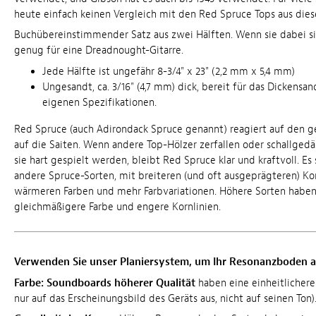
heute einfach keinen Vergleich mit den Red Spruce Tops aus dies
Buchübereinstimmender Satz aus zwei Hälften. Wenn sie dabei sin
genug für eine Dreadnought-Gitarre.
Jede Hälfte ist ungefähr 8-3/4" x 23" (2,2 mm x 5,4 mm)
Ungesandt, ca. 3/16" (4,7 mm) dick, bereit für das Dickensa
eigenen Spezifikationen.
Red Spruce (auch Adirondack Spruce genannt) reagiert auf den 
auf die Saiten. Wenn andere Top-Hölzer zerfallen oder schallged
sie hart gespielt werden, bleibt Red Spruce klar und kraftvoll. Es 
andere Spruce-Sorten, mit breiteren (und oft ausgeprägteren) Kor
wärmeren Farben und mehr Farbvariationen. Höhere Sorten haben
gleichmäßigere Farbe und engere Kornlinien.
Verwenden Sie unser Planiersystem, um Ihr Resonanzboden 
Farbe:
Soundboards höherer Qualität
haben eine einheitlichere 
nur auf das Erscheinungsbild des Geräts aus, nicht auf seinen Ton)