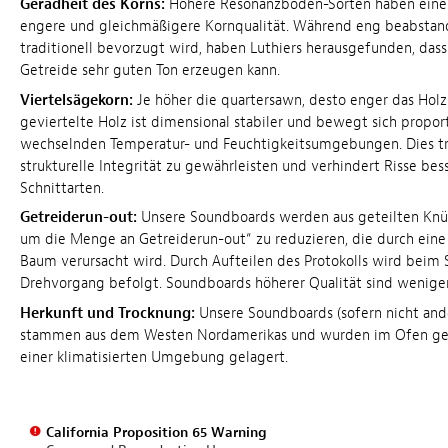
Geradheit des Korns:
Höhere Resonanzboden-Sorten haben eine 
engere und gleichmäßigere Kornqualität. Während eng beabstan
traditionell bevorzugt wird, haben Luthiers herausgefunden, dass
Getreide sehr guten Ton erzeugen kann.
Viertelsägekorn:
Je höher die quartersawn, desto enger das Holz
geviertelte Holz ist dimensional stabiler und bewegt sich propor
wechselnden Temperatur- und Feuchtigkeitsumgebungen. Dies trä
strukturelle Integrität zu gewährleisten und verhindert Risse bes
Schnittarten.
Getreiderun-out:
Unsere Soundboards werden aus geteilten Knü
um die Menge an Getreiderun-out“ zu reduzieren, die durch ein
Baum verursacht wird. Durch Aufteilen des Protokolls wird beim
Drehvorgang befolgt. Soundboards höherer Qualität sind weniger
Herkunft und Trocknung:
Unsere Soundboards (sofern nicht an
stammen aus dem Westen Nordamerikas und wurden im Ofen get
einer klimatisierten Umgebung gelagert.
California Proposition 65 Warning