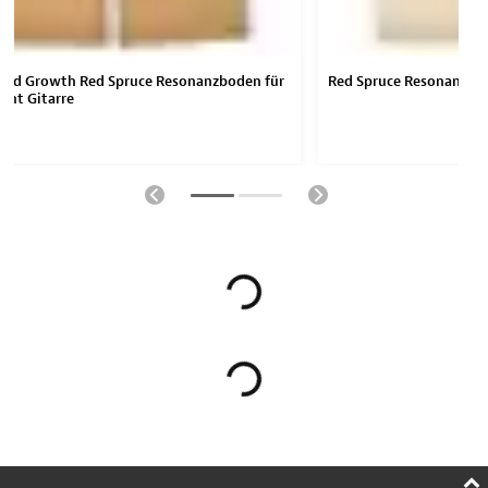
 Old Growth Red Spruce Resonanzboden für
Red Spruce Resonanzbod
ght Gitarre