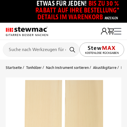
ETWAS FÜR JEDEN!
BIS ZU 30 %
RABATT AUF IHRE BESTELLUNG*
DETAILS IM WARENKORB
ANZEIGEN
GITARREN BESSER MACHEN
KOSTENLOSE RÜCKGABEN
Startseite
Tonhölzer
Nach Instrument sortieren
Akustikgitarre
Res