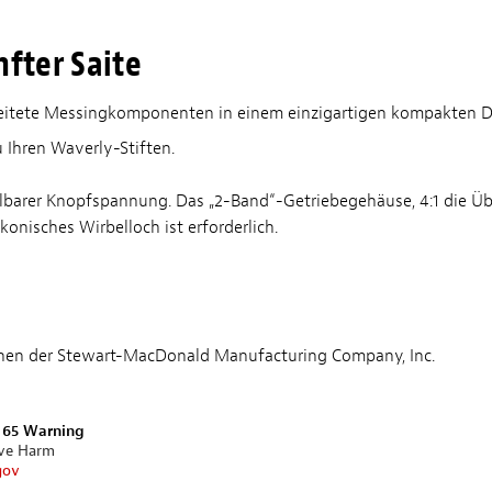
fter Saite
beitete Messingkomponenten in einem einzigartigen kompakten Des
Ihren Waverly-Stiften.
lbarer Knopfspannung. Das „2-Band“-Getriebegehäuse, 4:1 die Übe
n konisches Wirbelloch ist erforderlich.
chen der Stewart-MacDonald Manufacturing Company, Inc.
n 65 Warning
ive Harm
gov