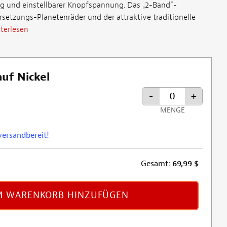
g und einstellbarer Knopfspannung. Das „2-Band“-
rsetzungs-Planetenräder und der attraktive traditionelle
terlesen
uf Nickel
-
+
MENGE
 versandbereit!
Gesamt:
69,99
$
 WARENKORB HINZUFÜGEN