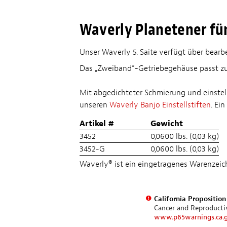
Waverly Planetener fün
Unser Waverly 5. Saite verfügt über bear
Das „Zweiband“-Getriebegehäuse passt zu 
Mit abgedichteter Schmierung und einstel
unseren
Waverly Banjo Einstellstiften
. Ei
Artikel #
Gewicht
3452
0,0600 lbs. (0,03 kg)
3452-G
0,0600 lbs. (0,03 kg)
Waverly® ist ein eingetragenes Warenzei
California Propositio
Cancer and Reproduct
www.p65warnings.ca.