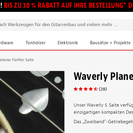
!
BIS ZU 30 % RABATT AUF IHRE BESTELLUNG*
ardware
Tonhölzer
Elektronik
Bausätze + Projekte
etener fünfter Saite
Waverly Plane
(28)
Unser Waverly 5. Saite verf
einzigartigen kompakten Desi
Das „Zweiband“-Getriebegehä