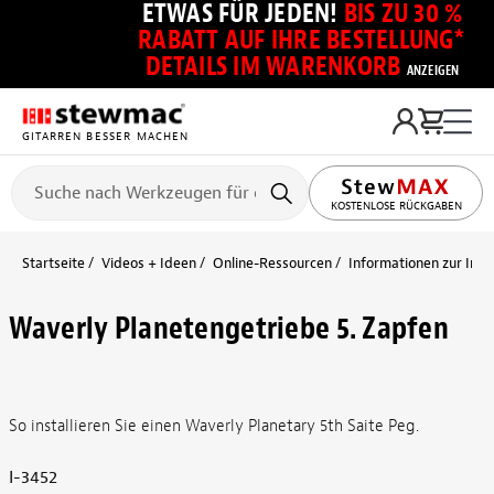
ETWAS FÜR JEDEN!
BIS ZU 30 %
RABATT AUF IHRE BESTELLUNG*
DETAILS IM WARENKORB
ANZEIGEN
GITARREN BESSER MACHEN
KOSTENLOSE RÜCKGABEN
Startseite
Videos + Ideen
Online-Ressourcen
Informationen zur Ins
Waverly Planetengetriebe 5. Zapfen
So installieren Sie einen Waverly Planetary 5th Saite Peg.
I-3452