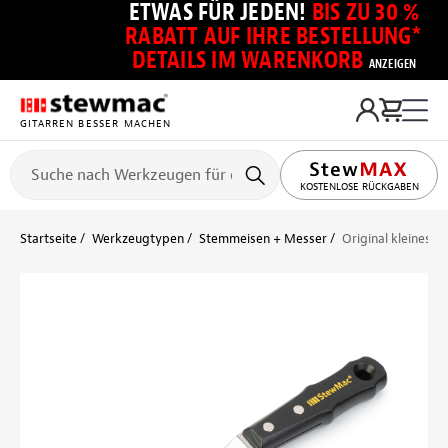
ETWAS FÜR JEDEN!
BIS ZU 30 %
RABATT AUF IHRE BESTELLUNG*
DETAILS IM WARENKORB
ANZEIGEN
GITARREN BESSER MACHEN
KOSTENLOSE RÜCKGABEN
Startseite
Werkzeugtypen
Stemmeisen + Messer
Original kleines S