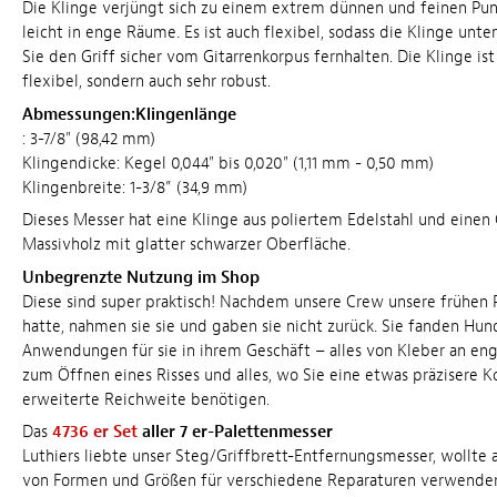
Die Klinge verjüngt sich zu einem extrem dünnen und feinen Pu
leicht in enge Räume. Es ist auch flexibel, sodass die Klinge unt
Sie den Griff sicher vom Gitarrenkorpus fernhalten. Die Klinge ist
flexibel, sondern auch sehr robust.
Abmessungen:Klingenlänge
: 3-7/8" (98,42 mm)
Klingendicke: Kegel 0,044" bis 0,020" (1,11 mm - 0,50 mm)
Klingenbreite: 1-3/8” (34,9 mm)
Dieses Messer hat eine Klinge aus poliertem Edelstahl und einen 
Massivholz mit glatter schwarzer Oberfläche.
Unbegrenzte Nutzung im Shop
Diese sind super praktisch! Nachdem unsere Crew unsere frühen 
hatte, nahmen sie sie und gaben sie nicht zurück. Sie fanden Hun
Anwendungen für sie in ihrem Geschäft – alles von Kleber an eng
zum Öffnen eines Risses und alles, wo Sie eine etwas präzisere K
erweiterte Reichweite benötigen.
Das
4736 er Set
aller 7 er-Palettenmesser
Luthiers liebte unser Steg/Griffbrett-Entfernungsmesser, wollte a
von Formen und Größen für verschiedene Reparaturen verwenden