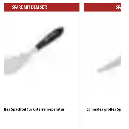
SPARE MIT DEM SET!
SPARE 
großes Spachtel für Gitarrenreparatur
Schmales großes Spachte