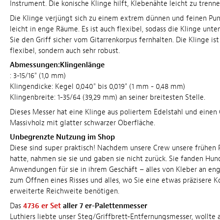
Instrument. Die konische Klinge hilft, Klebenähte leicht zu trenne
Die Klinge verjüngt sich zu einem extrem dünnen und feinen Pu
leicht in enge Räume. Es ist auch flexibel, sodass die Klinge unt
Sie den Griff sicher vom Gitarrenkorpus fernhalten. Die Klinge ist
flexibel, sondern auch sehr robust.
Abmessungen:Klingenlänge
: 3-15/16" (1,0 mm)
Klingendicke: Kegel 0,040" bis 0,019" (1 mm - 0,48 mm)
Klingenbreite: 1-35/64 (39,29 mm) an seiner breitesten Stelle.
Dieses Messer hat eine Klinge aus poliertem Edelstahl und einen 
Massivholz mit glatter schwarzer Oberfläche.
Unbegrenzte Nutzung im Shop
Diese sind super praktisch! Nachdem unsere Crew unsere frühen 
hatte, nahmen sie sie und gaben sie nicht zurück. Sie fanden Hun
Anwendungen für sie in ihrem Geschäft – alles von Kleber an eng
zum Öffnen eines Risses und alles, wo Sie eine etwas präzisere K
erweiterte Reichweite benötigen.
Das
4736 er Set
aller 7 er-Palettenmesser
Luthiers liebte unser Steg/Griffbrett-Entfernungsmesser, wollte a