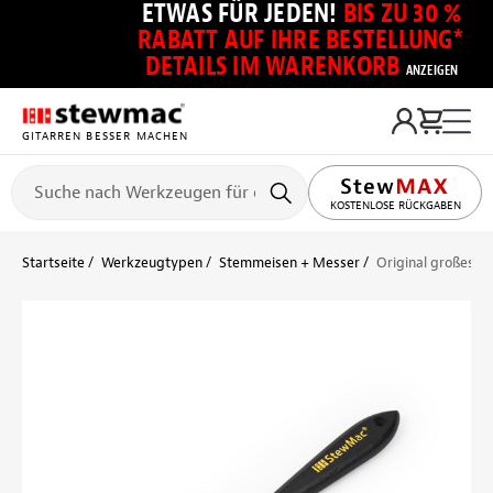
ETWAS FÜR JEDEN!
BIS ZU 30 %
RABATT AUF IHRE BESTELLUNG*
DETAILS IM WARENKORB
ANZEIGEN
GITARREN BESSER MACHEN
KOSTENLOSE RÜCKGABEN
Startseite
Werkzeugtypen
Stemmeisen + Messer
Original großes Sp