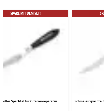
SPARE MIT DEM SET!
SPARE 
großes Spachtel für Gitarrenreparatur
Schmales Spachtel für G