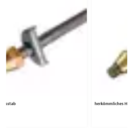
Halsstab
herkömmliches Halssta