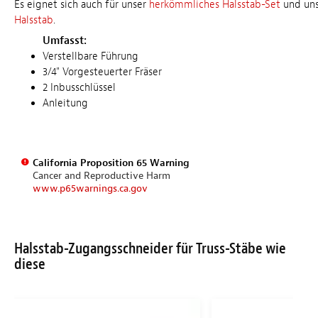
Es eignet sich auch für unser
herkömmliches Halsstab-Set
und un
Halsstab
.
Umfasst:
Verstellbare Führung
3/4" Vorgesteuerter Fräser
2 Inbusschlüssel
Anleitung
California Proposition 65 Warning
Cancer and Reproductive Harm
www.p65warnings.ca.gov
Halsstab-Zugangsschneider für Truss-Stäbe wie
diese