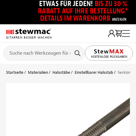
ETWAS FÜR JEDEN!
BIS ZU 30 %
RABATT AUF IHRE BESTELLUNG*
DETAILS IM WARENKORB
ANZEIGEN
GITARREN BESSER MACHEN
KOSTENLOSE RÜCKGABEN
Startseite
Materialien
Halsstäbe
Einstellbarer Halsstab
herkömmli