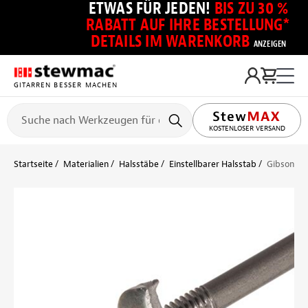
ETWAS FÜR JEDEN!
BIS ZU 30 %
RABATT AUF IHRE BESTELLUNG*
DETAILS IM WARENKORB
ANZEIGEN
GITARREN BESSER MACHEN
KOSTENLOSER VERSAND
Startseite
Materialien
Halsstäbe
Einstellbarer Halsstab
Gibson Ha