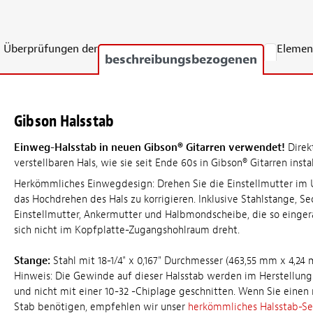
Überprüfungen der
Elemen
beschreibungsbezogenen
Gibson Halsstab
Einweg-Halsstab in neuen Gibson® Gitarren verwendet!
Direkt
verstellbaren Hals, wie sie seit Ende 60s in Gibson® Gitarren insta
Herkömmliches Einwegdesign: Drehen Sie die Einstellmutter im 
das Hochdrehen des Hals zu korrigieren. Inklusive Stahlstange, S
Einstellmutter, Ankermutter und Halbmondscheibe, die so eingeras
sich nicht im Kopfplatte-Zugangshohlraum dreht.
Stange:
Stahl mit 18-1/4" x 0,167" Durchmesser (463,55 mm x 4,24
Hinweis: Die Gewinde auf dieser Halsstab werden im Herstellun
und nicht mit einer 10-32 -Chiplage geschnitten. Wenn Sie eine
Stab benötigen, empfehlen wir unser
herkömmliches Halsstab-Se