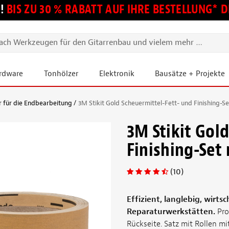
!
BIS ZU 30 % RABATT AUF IHRE BESTELLUNG*
ardware
Tonhölzer
Elektronik
Bausätze + Projekte
er für die Endbearbeitung
3M Stikit Gold Scheuermittel-Fett- und Finishing-Set
3M Stikit Gol
Finishing-Set 
(10)
Effizient, langlebig, wirts
Reparaturwerkstätten.
Pro
Rückseite. Satz mit Rollen m