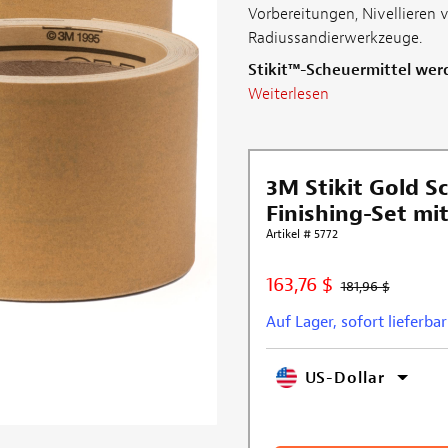
Vorbereitungen, Nivellieren
Radiussandierwerkzeuge.
Stikit™-Scheuermittel werd
Weiterlesen
3M Stikit Gold S
Finishing-Set mit
Artikel # 5772
163,76 $
181,96 $
Auf Lager, sofort lieferbar
US-Dollar