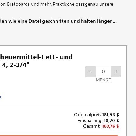
 von Bretboards und mehr. Praktische passgenau unsere
en wie eine Datei geschnitten und halten länger ...
cheuermittel-Fett- und
 4, 2-3/4"
-
+
MENGE
!
Originalpreis:
181,96
$
Einsparung:
18,20
$
Gesamt:
163,76
$