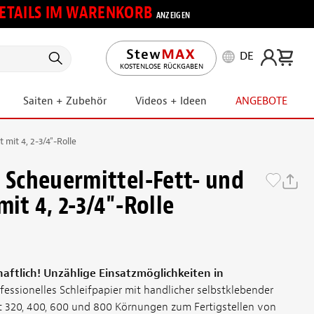
 DETAILS IM WARENKORB
ANZEIGEN
DE
KOSTENLOSE RÜCKGABEN
Saiten + Zubehör
Videos + Ideen
ANGEBOTE
 mit 4, 2-3/4"-Rolle
d Scheuermittel-Fett- und
mit 4, 2-3/4"-Rolle
chaftlich! Unzählige Einsatzmöglichkeiten in
fessionelles Schleifpapier mit handlicher selbstklebender
it 320, 400, 600 und 800 Körnungen zum Fertigstellen von