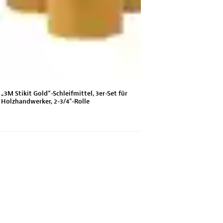
„3M Stikit Gold“-Schleifmittel, 3er-Set für
3M Stikit Gold
Holzhandwerker, 2-3/4"-Rolle
Rolle