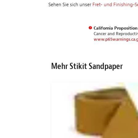
Sehen Sie sich unser
Fret- und Finishing-S
California Propositio
Cancer and Reproduct
www.p65warnings.ca.
Mehr Stikit Sandpaper
M SET!