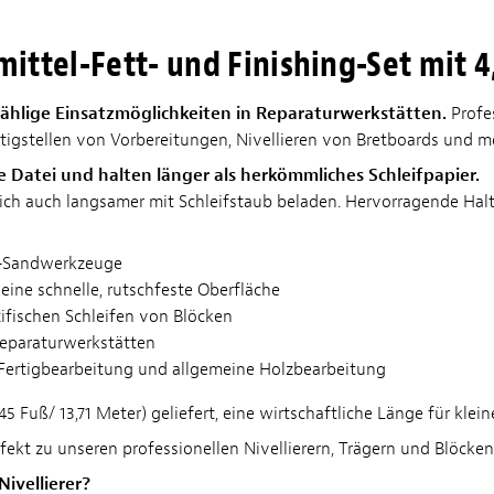
ittel-Fett- und Finishing-Set mit 4,
Unzählige Einsatzmöglichkeiten in Reparaturwerkstätten.
Profes
igstellen von Vorbereitungen, Nivellieren von Bretboards und m
ne Datei und halten länger als herkömmliches Schleifpapier.
ich auch langsamer mit Schleifstaub beladen. Hervorragende Halt
us-Sandwerkzeuge
 eine schnelle, rutschfeste Oberfläche
ifischen Schleifen von Blöcken
Reparaturwerkstätten
/Fertigbearbeitung und allgemeine Holzbearbeitung
5 Fuß/ 13,71 Meter) geliefert, eine wirtschaftliche Länge für klei
fekt zu unseren professionellen Nivellierern, Trägern und Blöcken
ivellierer?