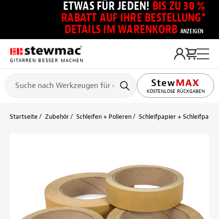
ETWAS FÜR JEDEN!
BIS ZU 30 %
RABATT AUF IHRE BESTELLUNG*
DETAILS IM WARENKORB
ANZEIGEN
GITARREN BESSER MACHEN
KOSTENLOSE RÜCKGABEN
Startseite
Zubehör
Schleifen + Polieren
Schleifpapier + Schleifpapie