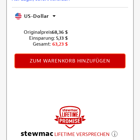
US-Dollar
Originalpreis:
68,36
$
Einsparung:
5,13
$
Gesamt:
63,23
$
ZUM WARENKORB HINZUFÜGEN
stewmac
LIFETIME VERSPRECHEN