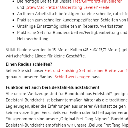
Die richtige Breite für unsere
Fret/Griffbrett-Nivellierer
und
„StewMac Fretbar Understring Leveler“-Feile
An Ihrem Arbeitstisch befestigen für eine schnelle, rutsch
Praktisch zum schnellen kundenspezifischen Schleifen von
Unzählige Einsatzmöglichkeiten in Reparaturwerkstätten
Praktische Sets für Bundierarbeiten/Fertigbearbeitung un
Holzbearbeitung
Stikit-Papiere werden in 15-Meter-Rollen (45 Fuß/ 13,71 Meter) geli
wirtschaftliche Länge für kleine Geschäfte.
Einen Radius schleifen?
Sehen Sie sich unser
Fret und Finishing Set mit einer Breite von 2
genau zu unseren Radius-
Schleifwerkzeugen
passt.
Funktioniert auch bei Edelstahl-Bundstäbchen!
Alle unsere Werkzeuge sind für Bunddraht aus Edelstahl* geeign
Edelstahl-Bunddraht ist bekanntermaßen härter als die traditione
Legierungen, aber die Erfahrungen aus unserer Werkstatt zeigen, 
keinen vorzeitigen Verschleiß von Feilen oder Schleifpapier verur
*Ausgenommen sind unsere „Original Fret Tang Nipper“-Bunddrah
Edelstahl-Bunddraht empfehlen wir unsere „Deluxe Fret Tang Ni