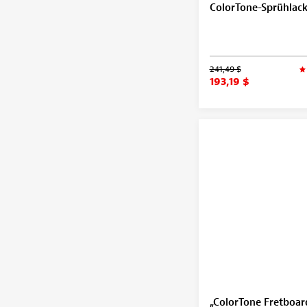
ColorTone-Sprühlack
241,49 $
193,19 $
„ColorTone Fretboar