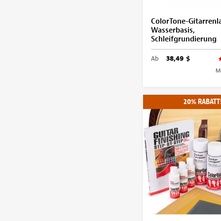
ColorTone-Gitarrenl
Wasserbasis,
Schleifgrundierung
Ab
38,49 $
M
20% RABATT