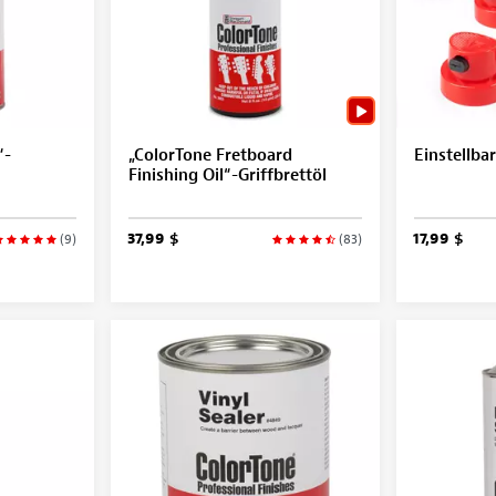
“-
„ColorTone Fretboard
Einstellba
Finishing Oil“-Griffbrettöl
37,99 $
17,99 $
(9)
(83)