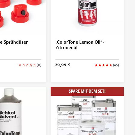
re Sprühdüsen
„ColorTone Lemon Oil“-
Zitronenöl
29,99 $
(0)
(45)
SPARE MIT DEM SET!