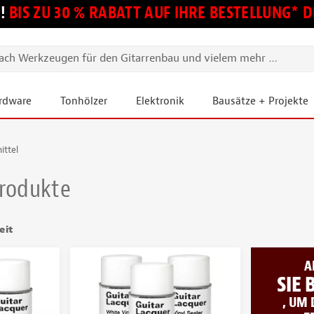
!
BIS ZU 30 % RABATT AUF IHRE BESTELLUNG*
ardware
Tonhölzer
Elektronik
Bausätze + Projekte
ittel
Produkte
eit
A
SIE
, UM 