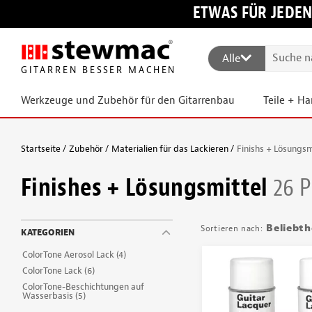
ETWAS FÜR JEDEN
Alle
GITARREN BESSER MACHEN
Werkzeuge und Zubehör für den Gitarrenbau
Teile + H
Startseite
Zubehör
Materialien für das Lackieren
Finishs + Lösungsm
Finishes + Lösungsmittel
26 
Beliebth
KATEGORIEN
ColorTone Aerosol Lack
(4)
ColorTone Lack
(6)
ColorTone-Beschichtungen auf
Wasserbasis
(5)