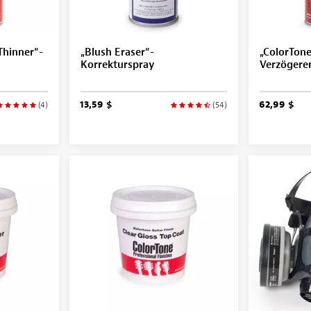
Thinner“-
„Blush Eraser“-
„ColorTone
Korrekturspray
Verzögere
13,59 $
62,99 $
(4)
(54)