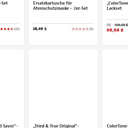
-Set
Ersatzkartusche für
„ColorTon
Atemschutzmaske – 2er-Set
Lackset
Ab
106,68 $
28,49 $
(23)
(0)
98,68 $
d Saver“-
„Tried & True Original“-
ColorTone-