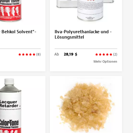
 Behkol Solvent“-
Ilva-Polyurethanlacke und -
Lösungsmittel
Ab
28,19 $
(8)
(2)
Mehr Optionen