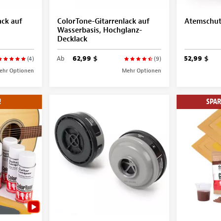
ack auf
ColorTone-Gitarrenlack auf
Atemschu
Wasserbasis, Hochglanz-
Decklack
Ab
62,99 $
52,99 $
(4)
(9)
ehr Optionen
Mehr Optionen
!
SPAR