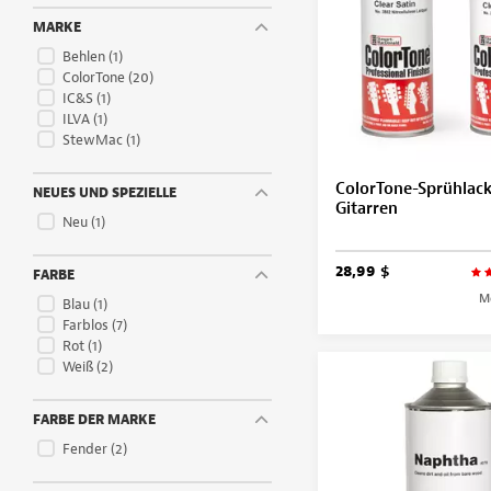
MARKE
Behlen
(1)
ColorTone
(20)
IC&S
(1)
ILVA
(1)
StewMac
(1)
ColorTone-Sprühlack
NEUES UND SPEZIELLE
Gitarren
Neu
(1)
28,99 $
FARBE
M
Blau
(1)
Farblos
(7)
Rot
(1)
Weiß
(2)
FARBE DER MARKE
Fender
(2)