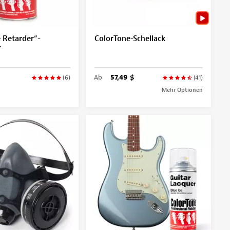
 Retarder“-
ColorTone-Schellack
r
Ab
57,49 $
(6)
(41)
Mehr Optionen