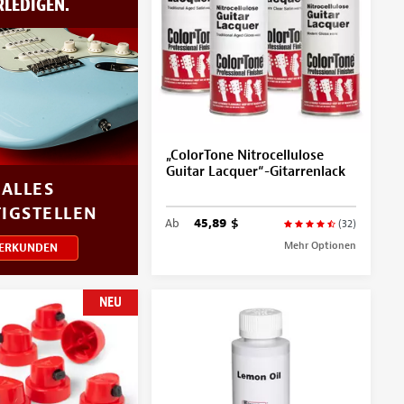
RLEDIGEN.
„ColorTone Nitrocellulose
Guitar Lacquer“-Gitarrenlack
ALLES
TIGSTELLEN
Ab
45,89 $
(32)
Mehr Optionen
ERKUNDEN
NEU