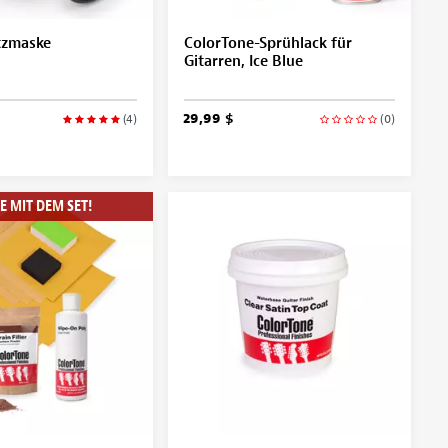
tzmaske
ColorTone-Sprühlack für
Gitarren, Ice Blue
29,99 $
(4)
(0)
E MIT DEM SET!